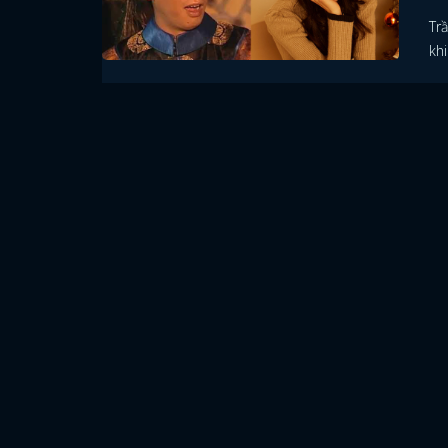
Trầ
kh