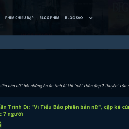
PHIM CHIẾU RẠP
BLOG PHIM
BLOG SAO
phiên bản nữ" bởi những ồn ào tình ái khi "một chân đạp 7 thuyền" của 
ần Trinh Di: "Vi Tiểu Bảo phiên bản nữ", cặp kè c
c 7 người