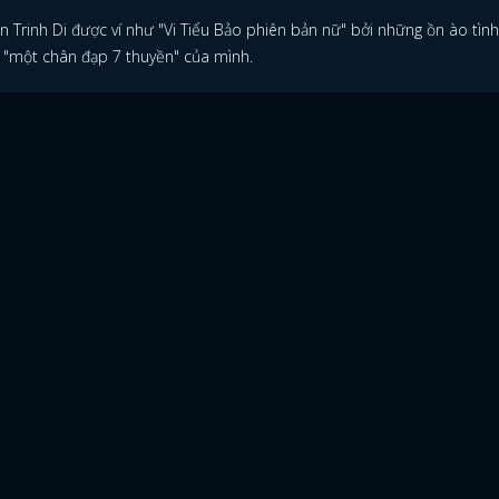
n Trinh Di được ví như "Vi Tiểu Bảo phiên bản nữ" bởi những ồn ào tình
i "một chân đạp 7 thuyền" của mình.
ĐĂNG NHẬP
FACEBOOK
GOOGLE