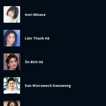
Inori Minase
Lâm Thanh Hà
x
ĐĂNG NHẬP
Ôn Bích Hà
FACEBOOK
GOOGLE
Dan Worrawech Danuwong