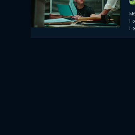
Mộ
Ho
Ho