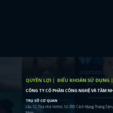
QUYỀN LỢI
ĐIỂU KHOẢN SỬ DỤNG
CÔNG TY CỔ PHẦN CÔNG NGHỆ VÀ TẦM NH
TRỤ SỞ CƠ QUAN
Lầu 12, Tòa nhà Viettel, Số 285 Cách Mạng Tháng Tám,
Minh