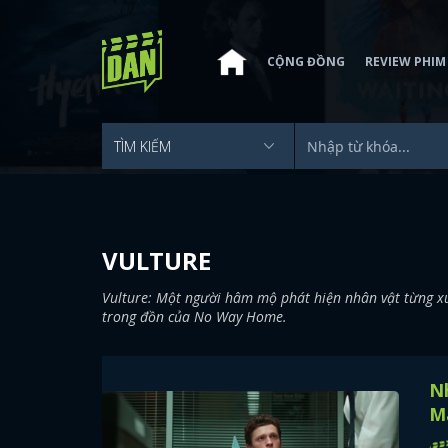
CỘNG ĐỒNG
REVIEW PHIM
VULTURE
Vulture: Một người hâm mộ phát hiện nhân vật từng xu
trong đồn của No Way Home.
Nh
M