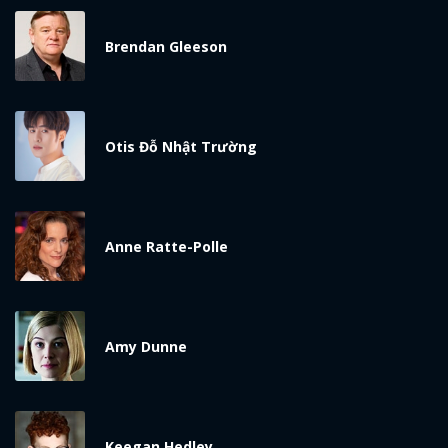
x
ĐĂNG NHẬP
Brendan Gleeson
FACEBOOK
GOOGLE
Otis Đỗ Nhật Trường
Anne Ratte-Polle
Amy Dunne
Keegan Hedley