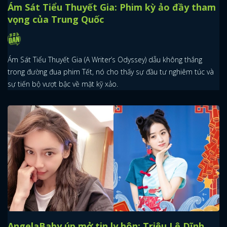
Ám Sát Tiểu Thuyết Gia: Phim kỳ ảo đầy tham
vọng của Trung Quốc
Ám Sát Tiểu Thuyết Gia (A Writer’s Odyssey) dẫu không thắng
trong đường đua phim Tết, nó cho thấy sự đầu tư nghiêm túc và
sự tiến bộ vượt bậc về mặt kỹ xảo.
AngelaBaby úp mở tin ly hôn; Triệu Lệ Dĩnh