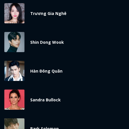
x
ĐĂNG NHẬP
Trương Gia Nghê
FACEBOOK
GOOGLE
Shin Dong Wook
Hàn Đông Quân
Sandra Bullock
Park Solomon