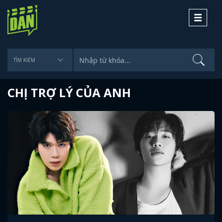
Toggle
navigati
CHỊ TRỢ LÝ CỦA ANH