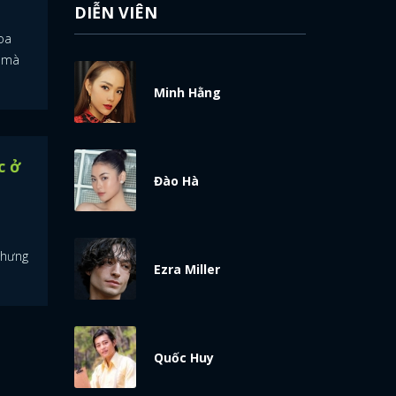
DIỄN VIÊN
oa
h mà
Minh Hằng
c ở
Đào Hà
nhưng
Ezra Miller
Quốc Huy