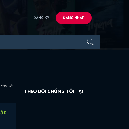
ĐĂNG KÝ
ĐĂNG NHẬP
 còn sở
THEO DÕI CHÚNG TÔI TẠI
hất