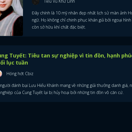
Tiểu Vũ Khứ Linh
Đây chính là 10 mỹ nhân đẹp nhất lịch sử màn ảnh H
ngữ. Họ không chỉ chinh phục khán giả bởi ngoại hìn
còn sở hữu khí chất đặc biệt.
ng Tuyết: Tiêu tan sự nghiệp vì tin đồn, hạnh phú
ổi lục tuần
Hóng hớt Cbiz
 người đánh bại Lưu Hiểu Khánh mang về những giải thưởng danh giá, 
nghiệp của Cung Tuyết lại bị hủy hoại bởi những tin đồn vô căn cứ.
ĐĂNG NHẬP
FACEBOOK
GOOGLE