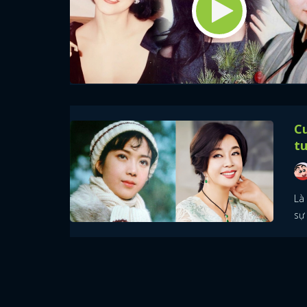
Cu
tu
Là
sự 