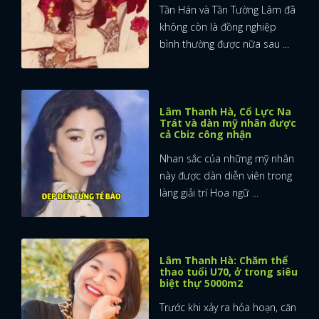
Tần Hán và Tần Tường Lâm đã
không còn là đồng nghiệp
bình thường được nữa sau ...
Lâm Thanh Hà, Cổ Lực Na
Trát và dàn mỹ nhân được
cả Cbiz công nhận
Nhan sắc của những mỹ nhân
này được dàn diễn viên trong
làng giải trí Hoa ngữ ...
Lâm Thanh Hà: Chăm thể
thao tuổi U70, ở trong siêu
biệt thự 5000m2
Trước khi xảy ra hỏa hoạn, căn