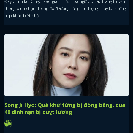
Đây chính là 10 ngôi sao giàu nhất Hoa ngữ do các trang truyền
thông bình chọn. Trong đó "Đường Tăng" Trì Trọng Thụy là trường
hợp khác biệt nhất.
Song Ji Hyo: Quá khứ từng bị đóng băng, qua
40 dính nạn bị quỵt lương