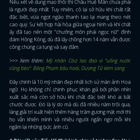
Nếu xét về dung mạo thôi thì Châu Huệ Mẫn chưa phải
là người đẹp nhất. Tuy nhiên, cô lại sở hữu khí chất rất
đặc biệt, vừa ngọt ngào thanh tao lại mang theo nét
cao quý. Sự kết hợp hài hòa giữa ngoại hình và khí chất
ấy đã tạo nên một "chưởng môn phái ngọc nữ" đình
đám Hồng Kông, dù đã lấy chồng hơn 14 năm vẫn được
công chúng ca tụng và say đắm.
>>> Xem thêm:
Mỹ nhân Cbiz lao đao vì "uống nước
cũng béo": Băng Phạm bầu hoài, Dương Tử kém sang
Đây chính là 10 mỹ nhân đẹp nhất lịch sử màn ảnh Hoa
ngữ. Họ không chỉ chinh phục khán giả bởi phần nhìn
xuất sắc mà còn sở hữu khí chất đặc biệt khó ai bắt
chước được. Đó là lý do mà dù đã nhiều năm trôi qua,
làng giải trí xuất hiện thêm hàng trăm gương mặt mới thì
họ vẫn khiến mình và nhiều người ngẩn ngơ mỗi khi
x
ngắm lại những bức ảnh cũ.
ĐĂNG NHẬP