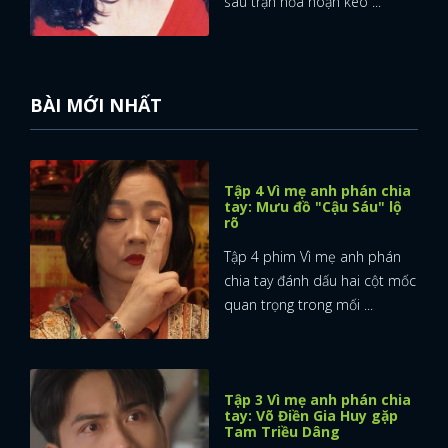
sau trận hỏa hoạn kéo ...
BÀI MỚI NHẤT
Tập 4 Vì mẹ anh phán chia
tay: Mưu đồ "Cậu Sáu" lộ
rõ
Tập 4 phim Vì mẹ anh phán
chia tay đánh dấu hai cột mốc
quan trọng trong mối ...
Tập 3 Vì mẹ anh phán chia
tay: Võ Điền Gia Huy gặp
Tam Triều Dâng