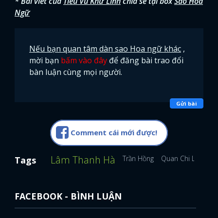
* Bài viết của
Tiểu Vũ Khứ Linh
chia sẻ tại box
Sao Hoa
Ngữ
FACEBOOK
GOOGLE
Nếu bạn quan tâm dàn sao Hoa ngữ khác
,
mời bạn
bấm vào đây
để đăng bài trao đổi
bàn luận cùng mọi người.
Gửi bài
Comment cái mới được!
Lâm Thanh Hà
Trần Hồng
Quan Chi Lâm
V
Tags
FACEBOOK - BÌNH LUẬN