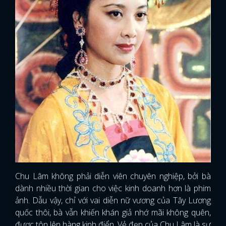
Chu Lâm không phải diễn viên chuyên nghiệp, bởi bà
dành nhiều thời gian cho việc kinh doanh hơn là phim
ảnh. Dẫu vậy, chỉ với vai diễn nữ vương của Tây Lương
quốc thôi, bà vẫn khiến khán giả nhớ mãi không quên,
được tôn lên hàng kinh điển. Vẻ đẹp của Chu Lâm là sự