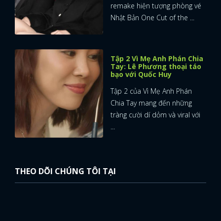
remake hiện tượng phòng vé
Nhật Bản One Cut of the ...
Tập 2 Vì Mẹ Anh Phán Chia
Tay: Lê Phương thoại táo
bạo với Quốc Huy
Tập 2 của Vì Mẹ Anh Phán
Chia Tay mang đến những
tràng cười dí dỏm và viral với
...
THEO DÕI CHÚNG TÔI TẠI