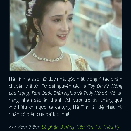
Hà Tình là sao nữ duy nhất góp mặt trong 4 tác phẩm
chuyển thể từ "Tứ đại nguyên tác" là
Tây Du Ký, Hồng
Lâu Mộng, Tam Quốc Diễn Nghĩa
và
Thủy Hử
đó. Với tài
năng, nhan sắc lẫn thành tích vượt trội ấy, chẳng quá
khó hiểu khi người ta ca tụng Hà Tình là "đệ nhất mỹ
nhân cổ điển của đại lục" nhỉ!
>>> Xem thêm:
Số phận 3 nàng Tiểu Yến Tử: Triệu Vy -