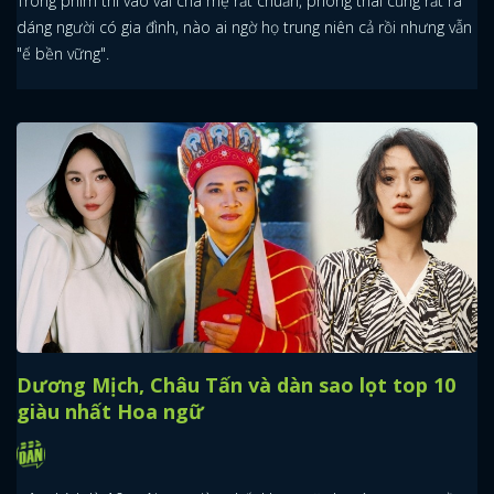
Trong phim thì vào vai cha mẹ rất chuẩn, phong thái cũng rất ra
dáng người có gia đình, nào ai ngờ họ trung niên cả rồi nhưng vẫn
"ế bền vững".
Dương Mịch, Châu Tấn và dàn sao lọt top 10
giàu nhất Hoa ngữ