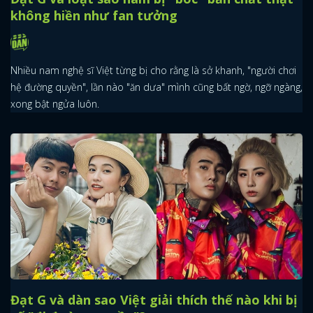
không hiền như fan tưởng
Nhiều nam nghệ sĩ Việt từng bị cho rằng là sở khanh, "người chơi
hệ đường quyền", lần nào "ăn dưa" mình cũng bất ngờ, ngỡ ngàng,
xong bật ngửa luôn.
Đạt G và dàn sao Việt giải thích thế nào khi bị