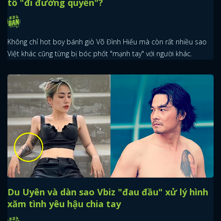
tố "đi đường quyền"?
Không chỉ hot boy bánh giò Võ Đình Hiếu mà còn rất nhiều sao
Việt khác cũng từng bị bóc phốt "mạnh tay" với người khác.
Du Uyên và dàn sao Vbiz "đau đầu" xử lý hình
x
xăm tình yêu hậu chia tay
ĐĂNG NHẬP