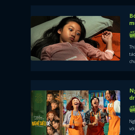
Bó
m
Th
tá
ch
Ng
d
Ng
với