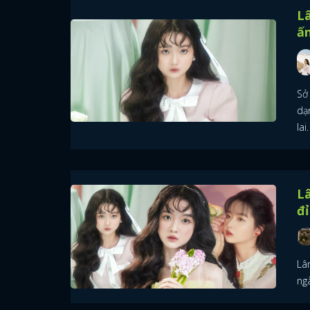
Lâ
ấ
Sở
dạ
lai.
Lâ
đỉ
Lâ
ng