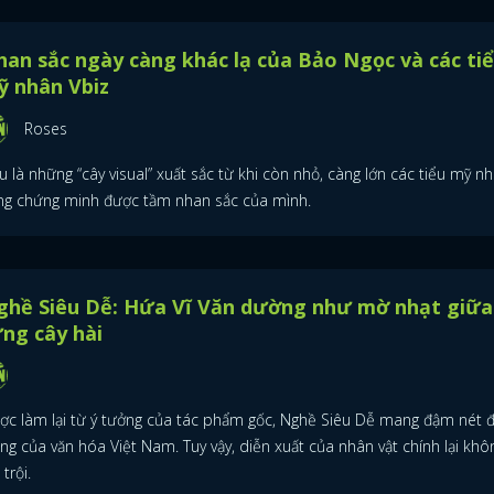
FACEBOOK
GOOGLE
an sắc ngày càng khác lạ của Bảo Ngọc và các ti
ỹ nhân Vbiz
Roses
 là những “cây visual” xuất sắc từ khi còn nhỏ, càng lớn các tiểu mỹ nh
ng chứng minh được tầm nhan sắc của mình.
ghề Siêu Dễ: Hứa Vĩ Văn dường như mờ nhạt giữa
ng cây hài
ợc làm lại từ ý tưởng của tác phẩm gốc, Nghề Siêu Dễ mang đậm nét 
ng của văn hóa Việt Nam. Tuy vậy, diễn xuất của nhân vật chính lại khô
 trội.