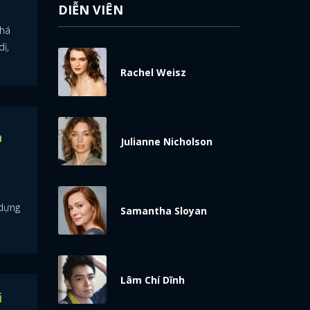
DIỄN VIÊN
khá
ị,
Rachel Weisz
n
Julianne Nicholson
 dựng
Samantha Sloyan
Lâm Chí Dĩnh
i