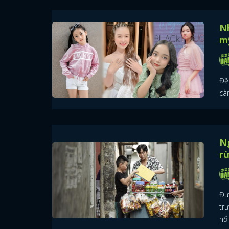
Nh
m
Đều
cà
N
rừ
Đư
trư
nổi