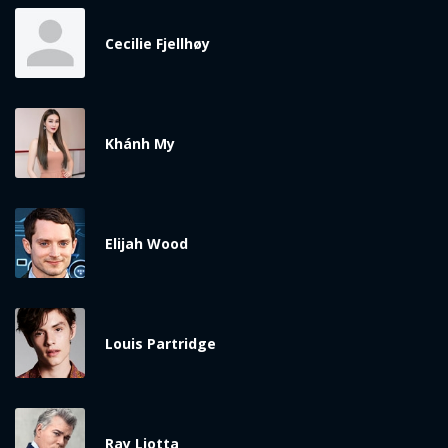
x
ĐĂNG NHẬP
Cecilie Fjellhøy
FACEBOOK
GOOGLE
Khánh My
Elijah Wood
Louis Partridge
Ray Liotta