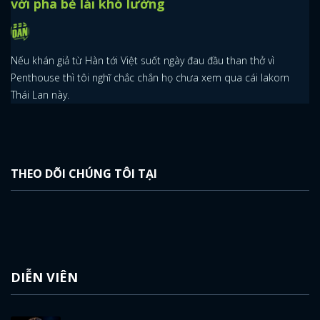
với pha bẻ lái khó lường
Nếu khán giả từ Hàn tới Việt suốt ngày đau đầu than thở vì
Penthouse thì tôi nghĩ chắc chắn họ chưa xem qua cái lakorn
Thái Lan này.
x
THEO DÕI CHÚNG TÔI TẠI
ĐĂNG NHẬP
FACEBOOK
GOOGLE
DIỄN VIÊN