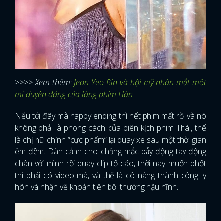
>>>> Xem thêm:
Jeon Yeo Bin và hội mỹ nhân mắt một
mí duyên dáng của làng phim Hàn
Nếu tới đây mà happy ending thì hết phim mất rồi và nó
không phải là phong cách của biên kịch phim Thái, thế
là chị nữ chính “cực phẩm” lại quay xe sau một thời gian
êm đềm. Dàn cảnh cho chồng mắc bẫy động tay động
chân với mình rồi quay clip tố cáo, thời nay muốn phốt
thì phải có video mà, và thế là cô nàng thành công ly
hôn và nhận về khoản tiền bồi thường hậu hĩnh.