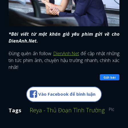
*Bài viết từ một khán giả yêu phim gửi về cho
DienAnh.Net.
Đừng quên ấn follow
DienAnh.Net
để cập nhật những
tin tức phim ảnh, chuyện hậu trường nhanh, chính xác
nhất!
Gửi bài
Vào Facebook để bình luận
Reya - Thủ Đoạn Tình Trường
Ploy Cher
Tags