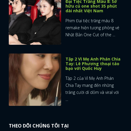
Đại Tiệc Trăng Máu 8: Sở
hữu cú one shot 35 phút
dài nhất Việt Nam
Phim Đại tiệc trăng máu 8
remake hiện tượng phòng vé
Nhật Bản One Cut of the ...
Tập 2 Vì Mẹ Anh Phán Chia
Tay: Lê Phương thoại táo
bạo với Quốc Huy
Tập 2 của Vì Mẹ Anh Phán
Chia Tay mang đến những
tràng cười dí dỏm và viral với
...
THEO DÕI CHÚNG TÔI TẠI