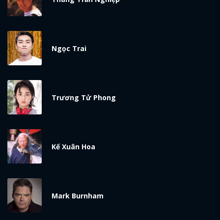
ĐĂNG NHẬP
FACEBOOK
GOOGLE
Ngọc Trai
Trương Tử Phong
Kế Xuân Hoa
Mark Burnham