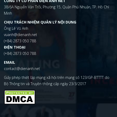
CÔNG TY CỔ PHẦN ĐIỆN ẢNH NET
38/6A Nguyễn Văn Trỗi, Phường 15, Quận Phú Nhuận, TP. Hồ Chí
Minh
CHỊU TRÁCH NHIỆM QUẢN LÝ NỘI DUNG
Ông Lê Vũ Anh
vuanh@dienanh.net
(+84) 2873 050 788
ĐIỆN THOẠI
(+84) 2873 050 788
EMAIL
contact@dienanh.net
Giấy phép thiết lập mạng xã hội trên mạng số 123/GP-BTTTT do
Bộ Thông tin và Truyền thông cấp ngày 23/3/2017