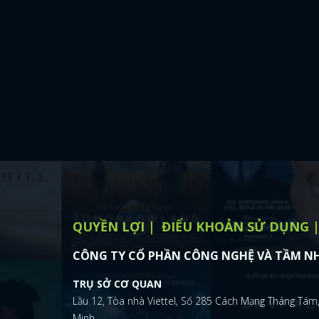
QUYỀN LỢI
ĐIỂU KHOẢN SỬ DỤNG
CÔNG TY CỔ PHẦN CÔNG NGHỆ VÀ TẦM NH
TRỤ SỞ CƠ QUAN
Lầu 12, Tòa nhà Viettel, Số 285 Cách Mạng Tháng Tám,
Minh