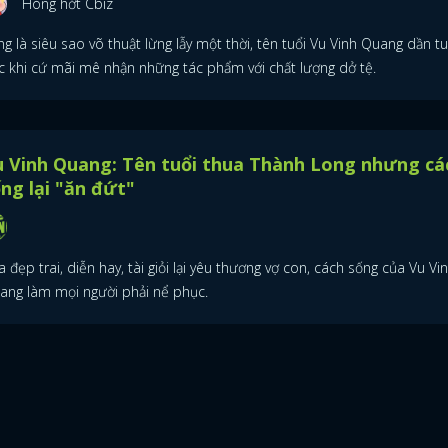
Hóng hớt Cbiz
g là siêu sao võ thuật lừng lẫy một thời, tên tuổi Vu Vinh Quang dần tu
c khi cứ mãi mê nhận những tác phẩm với chất lượng dở tệ.
 Vinh Quang: Tên tuổi thua Thành Long nhưng cá
ng lại "ăn đứt"
 đẹp trai, diễn hay, tài giỏi lại yêu thương vợ con, cách sống của Vu Vi
ang làm mọi người phải nể phục.
ĐĂNG NHẬP
FACEBOOK
GOOGLE