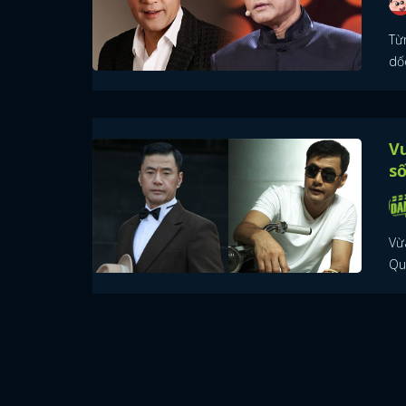
Từn
dố
Vu
số
Vừa
Qu