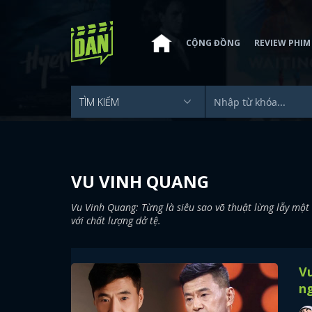
CỘNG ĐỒNG
REVIEW PHIM
VU VINH QUANG
Vu Vinh Quang: Từng là siêu sao võ thuật lừng lẫy mộ
với chất lượng dở tệ.
Vu
ng