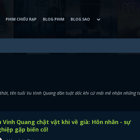
PHIM CHIẾU RẠP
BLOG PHIM
BLOG SAO
t thời, tên tuổi Vu Vinh Quang dần tuột dốc khi cứ mãi mê nhận những 
 Vinh Quang chật vật khi về già: Hôn nhân - sự
hiệp gặp biến cố!