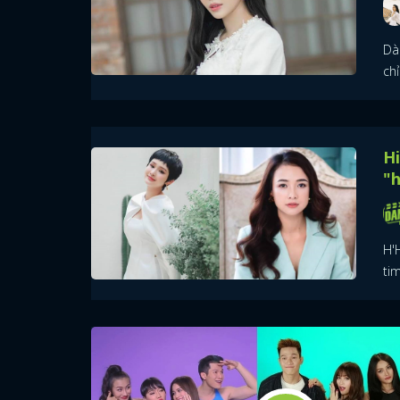
Dà
chỉ
Hi
"
H'
tim