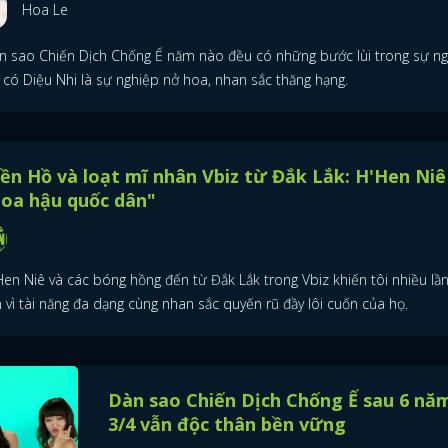
Hoa Le
n sao Chiến Dịch Chống Ế năm nào đều có những bước lùi trong sự ng
 có Diệu Nhi là sự nghiệp nở hoa, nhan sắc thăng hạng.
ền Hồ và loạt mĩ nhân Vbiz từ Đắk Lắk: H'Hen Niê
hoa hậu quốc dân"
Hen Niê và các bóng hồng đến từ Đắk Lắk trong Vbiz khiến tôi nhiều lần
 vì tài năng đa dạng cùng nhan sắc quyến rũ đầy lôi cuốn của họ.
ĐĂNG NHẬP
Dàn sao Chiến Dịch Chống Ế sau 6 nă
3/4 vẫn độc thân bền vững