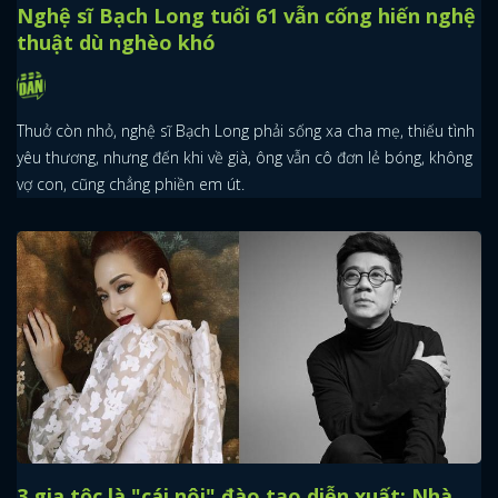
Nghệ sĩ Bạch Long tuổi 61 vẫn cống hiến nghệ
thuật dù nghèo khó
Thuở còn nhỏ, nghệ sĩ Bạch Long phải sống xa cha mẹ, thiếu tình
yêu thương, nhưng đến khi về già, ông vẫn cô đơn lẻ bóng, không
vợ con, cũng chẳng phiền em út.
3 gia tộc là "cái nôi" đào tạo diễn xuất: Nhà