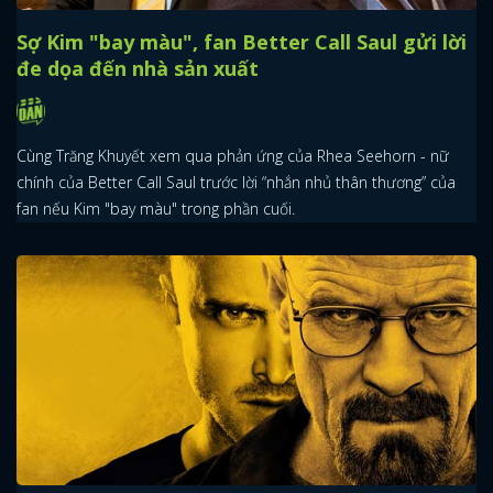
Sợ Kim "bay màu", fan Better Call Saul gửi lời
đe dọa đến nhà sản xuất
Cùng Trăng Khuyết xem qua phản ứng của Rhea Seehorn - nữ
chính của Better Call Saul trước lời “nhắn nhủ thân thương” của
fan nếu Kim "bay màu" trong phần cuối.