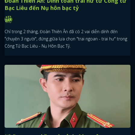
Đoàn Thiên Ân: Dính toàn trai hư từ Công tử
Bạc Liêu đến Nụ hôn bạc tỷ
Chỉ trong 2 tháng, Đoàn Thiên Ân đã có 2 vai diễn dính đến
"chuyện 3 người", đứng giữa lựa chọn "trai ngoan - trai hư" trong
Công Tử Bạc Liêu - Nụ Hôn Bạc Tỷ.