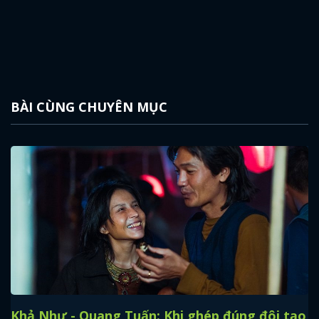
BÀI CÙNG CHUYÊN MỤC
Khả Như - Quang Tuấn: Khi ghép đúng đôi tạo