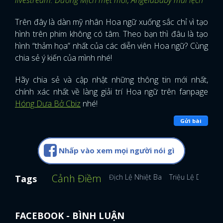
Trên đây là dàn mỹ nhân Hoa ngữ xuống sắc chỉ vì tạo
hình trên phim không có tâm. Theo bạn thì đâu là tạo
hình “thảm họa” nhất của các diễn viên Hoa ngữ? Cùng
chia sẻ ý kiến của mình nhé!
Hãy chia sẻ và cập nhật những thông tin mới nhất,
chính xác nhất về làng giải trí Hoa ngữ trên fanpage
Hóng Dưa Bở Cbiz
nhé!
Gửi bài
Nhấp vào xem mọi người nói gì
Cảnh Điềm
Địch Lệ Nhiệt Ba
Triệu Lệ Dĩnh
D
Tags
FACEBOOK - BÌNH LUẬN