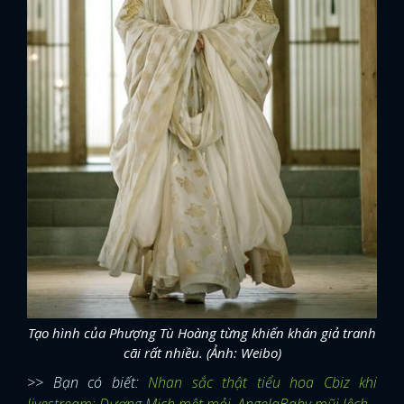
Tạo hình của Phượng Tù Hoàng từng khiến khán giả tranh
cãi rất nhiều. (Ảnh: Weibo)
>> Bạn có biết:
Nhan sắc thật tiểu hoa Cbiz khi
livestream: Dương Mịch mệt mỏi, AngelaBaby mũi lệch