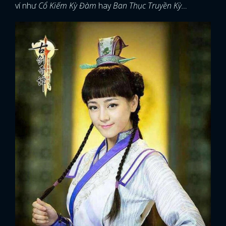
ví như
Cổ Kiếm Kỳ Đàm
hay
Ban Thục Truyền Kỳ…