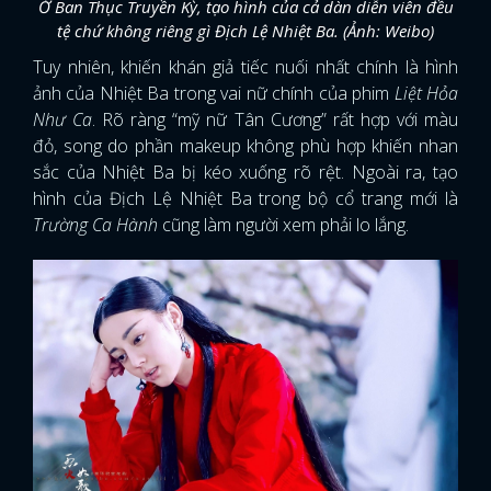
Ở Ban Thục Truyền Kỳ, tạo hình của cả dàn diễn viên đều
tệ chứ không riêng gì Địch Lệ Nhiệt Ba. (Ảnh: Weibo)
FACEBOOK
GOOGLE
Tuy nhiên, khiến khán giả tiếc nuối nhất chính là hình
ảnh của Nhiệt Ba trong vai nữ chính của phim
Liệt Hỏa
Như Ca
. Rõ ràng “mỹ nữ Tân Cương” rất hợp với màu
đỏ, song do phần makeup không phù hợp khiến nhan
sắc của Nhiệt Ba bị kéo xuống rõ rệt. Ngoài ra, tạo
hình của Địch Lệ Nhiệt Ba trong bộ cổ trang mới là
Trường Ca Hành
cũng làm người xem phải lo lắng.