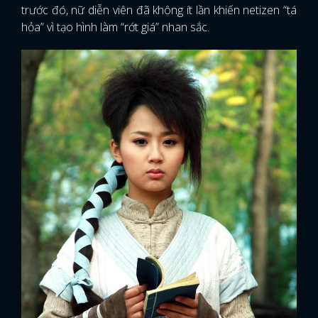
trước đó, nữ diễn viên đã không ít lần khiến netizen “tá
hỏa” vì tạo hình làm “rớt giá” nhan sắc.