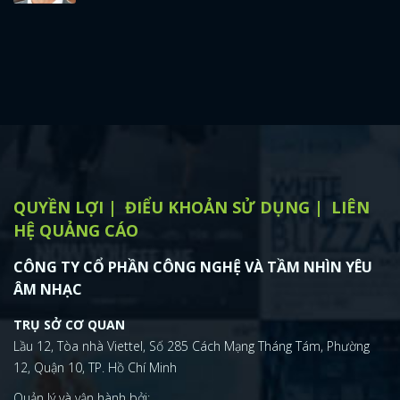
QUYỀN LỢI
ĐIỂU KHOẢN SỬ DỤNG
LIÊN
HỆ QUẢNG CÁO
CÔNG TY CỔ PHẦN CÔNG NGHỆ VÀ TẦM NHÌN YÊU
ÂM NHẠC
TRỤ SỞ CƠ QUAN
Lầu 12, Tòa nhà Viettel, Số 285 Cách Mạng Tháng Tám, Phường
12, Quận 10, TP. Hồ Chí Minh
Quản lý và vận hành bởi: