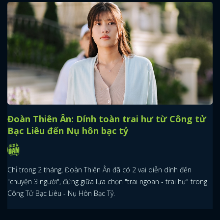
Đoàn Thiên Ân: Dính toàn trai hư từ Công tử
Bạc Liêu đến Nụ hôn bạc tỷ
Chỉ trong 2 tháng, Đoàn Thiên Ân đã có 2 vai diễn dính đến
"chuyện 3 người", đứng giữa lựa chọn "trai ngoan - trai hư" trong
Công Tử Bạc Liêu - Nụ Hôn Bạc Tỷ.