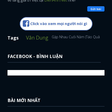
về làng giải trí Việt tại
DienAnh.Net
nhé!
Gửi bài
Click vào xem mọi người nói gì
Vân Dung
Gặp Nhau Cuối Năm (Táo Quân)
Tags
FACEBOOK - BÌNH LUẬN
BÀI MỚI NHẤT