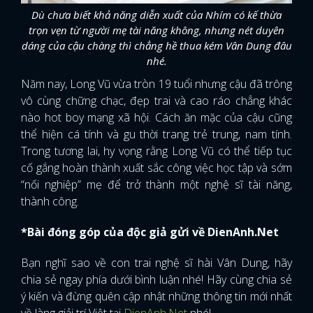
Dù chưa biết khả năng diễn xuất của Nhím có kế thừa
trọn vẹn từ người mẹ tài năng không, nhưng nét duyên
dáng của cậu chàng thì chẳng hề thua kém Vân Dung đâu
nhé.
Năm nay, Long Vũ vừa tròn 19 tuổi nhưng cậu đã trông
vô cùng chững chạc, đẹp trai và cao ráo chẳng khác
nào hot boy mạng xã hội. Cách ăn mặc của cậu cũng
thể hiện cá tính và gu thời trang trẻ trung, nam tính.
Trong tương lai, hy vọng rằng Long Vũ có thể tiếp tục
cố gắng hoàn thành xuất sắc công việc học tập và sớm
“nối nghiệp” mẹ để trở thành một nghệ sĩ tài năng,
thành công.
*Bài đóng góp của độc giả gửi về DienAnh.Net
Bạn nghĩ sao về con trai nghệ sĩ hài Vân Dung, hãy
chia sẻ ngay phía dưới bình luận nhé! Hãy cùng chia sẻ
ý kiến và đừng quên cập nhật những thông tin mới nhất