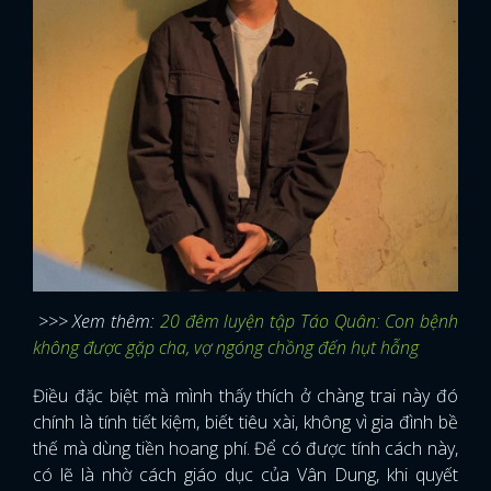
>>> Xem thêm:
20 đêm luyện tập Táo Quân: Con bệnh
không được gặp cha, vợ ngóng chồng đến hụt hẫng
Điều đặc biệt mà mình thấy thích ở chàng trai này đó
chính là tính tiết kiệm, biết tiêu xài, không vì gia đình bề
thế mà dùng tiền hoang phí. Để có được tính cách này,
có lẽ là nhờ cách giáo dục của Vân Dung, khi quyết