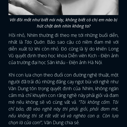
Với đôi mắt như biết nói này, không biết có chị em nào bị
hút chặt ánh nhìn không ta?
Hồi nhỏ, Nhím thường đi theo mẹ tới những buổi diễn,
nhất là
Táo Quân
. Bảo sao cậu có niềm đam mê với
diễn xuất từ khi còn nhỏ. Đó cũng là lý do khiến Long
Vũ quyết định theo học khoa Diễn viên Kịch - Điện ảnh
của trường đại học Sân khấu - Điện ảnh Hà Nội.
Khi con lựa chọn theo đuổi con đường nghệ thuật, một
người đã trải đủ những đắng cay ngọt bùi với nghề như
Vân Dung tôn trọng quyết định của Nhím, không ngăn
cấm mà chỉ khuyên con rằng nghề này phải giỏi và đam
mê nếu không sẽ vô cùng vất vả.
"Tôi không cấm. Tôi
chỉ bảo, đã vào nghề này thì phải giỏi, phải đam mê,
nếu không thì sẽ rất vất vả và nghèo con ạ. Còn lựa
chọn là của con!",
Vân Dung chia sẻ.