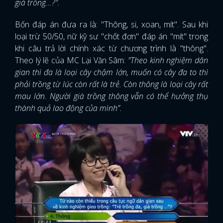
già trồng...?".
FACEBOOK
GOOGLE
Bốn đáp án đưa ra là: "Thông, si, xoan, mít". Sau khi
loại trừ 50/50, nữ kỹ sư "chốt đơn" đáp án "mít" trong
khi câu trả lời chính xác từ chương trình là "thông".
Theo lý lẽ của MC Lại Văn Sâm:
"Theo kinh nghiệm dân
gian thì đa là loại cây chậm lớn, muốn có cây đa to thì
phải trồng từ lúc còn rất là trẻ. Còn thông là loại cây rất
mau lớn. Người già trồng thông vẫn có thể hưởng thụ
thành quả lao động của mình”.