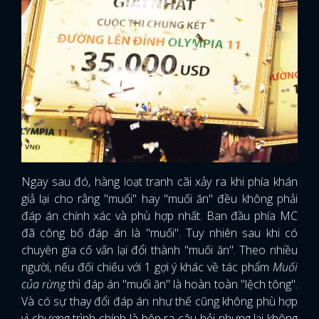
Ngay sau đó, hàng loạt tranh cãi xảy ra khi phía khán
giả lại cho rằng "muối" hay "muối ăn" đều không phải
đáp án chính xác và phù hợp nhất. Ban đầu phía MC
đã công bố đáp án là "muối". Tuy nhiên sau khi có
chuyên gia cố vấn lại đổi thành "muối ăn". Theo nhiều
người, nếu đối chiếu với 1 gợi ý khác về tác phẩm
Muối
của rừng
thì đáp án "muối ăn" là hoàn toàn "lệch tông".
Và có sự thay đổi đáp án như thế cũng không phù hợp
vì chương trình chính là bên ra câu hỏi nhưng lại không