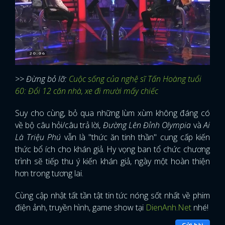
>> Đừng bỏ lỡ:
Cuộc sống của nghệ sĩ Tấn Hoàng tuổi
60: Đổi 12 căn nhà, xe đi mười mấy chiếc
Suy cho cùng, bỏ qua những lùm xùm không đáng có
về bộ câu hỏi/câu trả lời,
Đường Lên Đỉnh Olympia
và
Ai
Là Triệu Phú
vẫn là "thức ăn tinh thần" cung cấp kiến
thức bổ ích cho khán giả. Hy vọng ban tổ chức chương
trình sẽ tiếp thu ý kiến khán giả, ngày một hoàn thiện
hơn trong tương lai.
Cùng cập nhật tất tần tật tin tức nóng sốt nhất về phim
điện ảnh, truyền hình, game show tại
DienAnh.Net
nhé!
Gửi bài