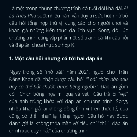
Là một trong những chương trình có tuổi đời khá dài,
Ai
Là Triệu Phú
suốt nhiều năm vẫn duy trì sức hút nhờ bộ
câu hỏi tổng hợp thú vị, cung cấp cho người chơi và
khán giả những kiến thức đa lĩnh vực. Song, đôi lúc
chương trình cũng vấp phải một số tranh cãi khi câu hỏi
và đáp án chưa thực sự hợp lý.
1. Một câu hỏi nhưng có tới hai đáp án
Ngay trong số "mở bát" năm 2021, người chơi Trần
Đăng Khoa đã nhận được câu hỏi:
"Loài chim nào sau
đây có thể bắt chước được tiếng người?".
Đáp án gồm
có: "Chích bông, họa mi, quạ và vẹt". Câu trả lời “vẹt”
của anh trùng khớp với đáp án chương trình. Song,
nhiều khán giả lại không đồng tình vì trên thực tế, quạ
cũng có thể "nhại" lại tiếng người. Câu hỏi này được
đánh giá là không thỏa mãn với tiêu chí “chỉ 1 đáp án
chính xác duy nhất” của chương trình.