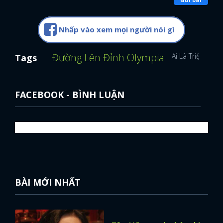
Nhấp vào xem mọi người nói gì
Đường Lên Đỉnh Olympia
Ai Là Triệu Phú
Tags
FACEBOOK - BÌNH LUẬN
BÀI MỚI NHẤT