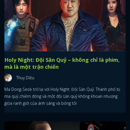
Holy Night: Đội Săn Quỷ – không chỉ là phim,
mà là một trận chiến
Thuỵ Diệu
Ma Dong-Seok trở lại với Holy Night: Đội Săn Quỷ. Thành phố bị
ma quỷ chiếm đóng và một đội săn quỷ không khoan nhượng
giữa ranh giới của ánh sáng và bóng tối