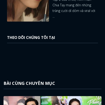
Chia Tay mang đến những
tràng cười dí dỏm và viral với
...
THEO DÕI CHÚNG TÔI TẠI
BÀI CÙNG CHUYÊN MỤC