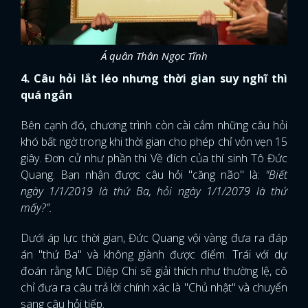
Á quân Thân Ngọc Tĩnh
4. Câu hỏi lắt léo nhưng thời gian suy nghĩ thì
quá ngắn
Bên cạnh đó, chương trình còn cài cắm những câu hỏi
khó bất ngờ trong khi thời gian cho phép chỉ vỏn vẹn 15
giây. Đơn cử như phần thi Về đích của thí sinh Tô Đức
Quang. Bạn nhận được câu hỏi "căng não" là:
"Biết
ngày 1/1/2019 là thứ Ba, hỏi ngày 1/1/2079 là thứ
mấy?”.
Dưới áp lực thời gian, Đức Quang vội vàng đưa ra đáp
án "thứ Ba" và không giành được điểm. Trái với dự
đoán rằng MC Diệp Chi sẽ giải thích như thường lệ, cô
chỉ đưa ra câu trả lời chính xác là "Chủ nhật" và chuyển
sang câu hỏi tiếp.