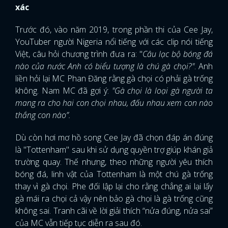
xác
Trước đó, vào năm 2019, trong phần thi của Cee Jay,
YouTuber người Nigeria nổi tiếng với các clip nói tiếng
Việt, câu hỏi chương trình đưa ra: "
Câu lạc bộ bóng đá
nào của nước Anh có biểu tượng là chú gà chọi?"
. Anh
liền hỏi lại MC Phan Đăng rằng gà chọi có phải gà trống
không. Nam MC đã gợi ý:
"Gà chọi là loại gà người ta
mang ra cho hai con chọi nhau, đấu nhau xem con nào
thắng con nào”.
Dù còn hơi mơ hồ song Cee Jay đã chọn đáp án đúng
là "Tottenham" sau khi sử dụng quyền trợ giúp khán giả
trường quay. Thế nhưng, theo những người yêu thích
bóng đá, linh vật của Tottenham là một chú gà trống
thay vì gà chọi. Phe đối lập lại cho rằng chẳng ai lại lấy
gà mái ra chọi cả vậy nên bảo gà chọi là gà trống cũng
không sai. Tranh cãi về lời giải thích “nửa đúng, nửa sai”
của MC vẫn tiếp tục diễn ra sau đó.