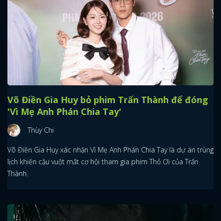
Võ Điền Gia Huy bỏ phim Trấn Thành để đóng
'Vì Mẹ Anh Phán Chia Tay'
Thùy Chi
Võ Điền Gia Huy xác nhận Vì Mẹ Anh Phán Chia Tay là dự án trùng
lịch khiến cậu vuột mất cơ hội tham gia phim Thỏ Ơi của Trấn
Thành.