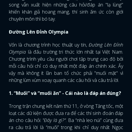
song vẫn xuất hiện những câu hỏi/đáp án "lạ lùng"
khiến khán giả hoang mang, thí sinh ấm ức còn giới
chuyên môn thì bó tay.
Đường Lên Đỉnh Olympia
Vốn là chương trình học thuật uy tín,
Đường Lên Đỉnh
Olympia
là đấu trường tri thức lớn nhất tại Việt Nam.
Chương trình yêu cầu người chơi tập trung cao độ bởi
mỗi câu hỏi chỉ có duy nhất một đáp án chính xác. Ấy
vậy mà không ít lần ban tổ chức phải "muối mặt" vì
những lùm xùm xoay quanh các câu hỏi và câu trả lời.
1. “Muối” và “muối ăn” - Cái nào là đáp án đúng?
Trong trận chung kết năm thứ 11, ở vòng Tăng tốc, một
loạt các dữ kiện được đưa ra để các thí sinh đoán đáp
án cho câu hỏi:
"Đây là gì?"
. Ba “nhà leo núi” cùng đưa
ra câu trả lời là “muối” trong khi chỉ duy nhất Ngọc