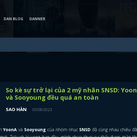
DAN BLOG
DANNER
So kè sự trở lại của 2 mỹ nhân SNSD: Yoo
và Sooyoung đều quá an toàn
SAO HÀN
05/08/2023
ân
YoonA
và
Sooyoung
của nhóm nhạc
SNSD
đã cùng nhau chiêu đã
mới. Trái với kỳ vọng ban đầu, mình chưa thực sự thấy được màn th