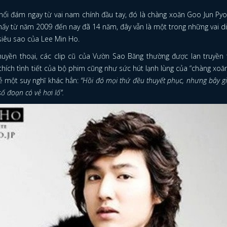
nổi đám ngay từ vai nam chính đầu tay, đó là chàng xoăn Goo Jun Pyo
hấy từ năm 2009 đến nay đã 14 năm, đây vẫn là một trong những vai di
siêu sao của Lee Min Ho.
yền thoại, các clip cũ của Vườn Sao Băng thường được lan truyền tr
 thích tình tiết của bộ phim cũng như sức hút lạnh lùng của “chàng xoă
sẻ một suy nghĩ khác hẳn:
“Hồi đó mọi thứ đều thuyết phục, nhưng bây g
 số đoạn có vẻ hơi lố”.