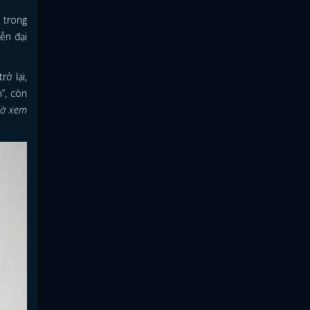
 trong
ễn đại
ở lại,
n”, còn
iờ xem