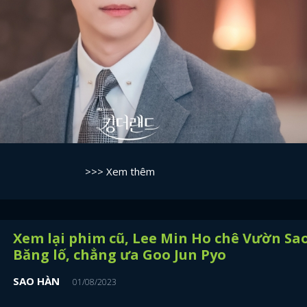
>>> Xem thêm
Xem lại phim cũ, Lee Min Ho chê Vườn Sa
Băng lố, chẳng ưa Goo Jun Pyo
SAO HÀN
01/08/2023