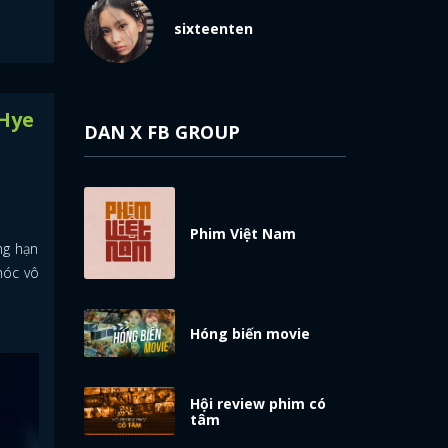
sixteenten
 Hye
DAN X FB GROUP
Phim Việt Nam
ng hạn
hóc vô
Hóng biến movie
Hội review phim có
tâm