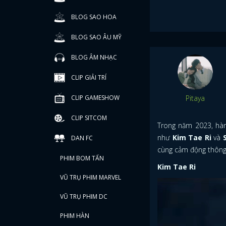
BLOG SAO HOA
BLOG SAO ÂU MỸ
BLOG ÂM NHẠC
CLIP GIẢI TRÍ
Pitaya
CLIP GAMESHOW
CLIP SITCOM
Trong năm 2023, hàn
như
Kim Tae Ri
và
DAN FC
cùng cảm động thông
PHIM BOM TẤN
Kim Tae Ri
VŨ TRỤ PHIM MARVEL
VŨ TRỤ PHIM DC
PHIM HÀN