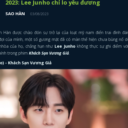
2023: Lee Junho chỉ lo yêu đương
SAO HÀN
03/08/2023
Hàn được chào đón sự trở lại của loạt mỹ nam điển trai đình đá
g đợi của mình, một số gương mặt đã có màn thể hiện chưa bùng nổ d
 nhòa của họ, chẳng hạn như
Lee Junho
không thực sự ghi điểm vớ
hính trong phim
Khách Sạn Vương Giả
.
o) - Khách Sạn Vương Giả