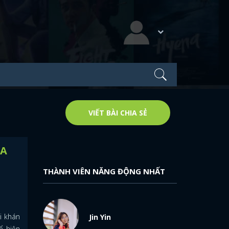
VIẾT BÀI CHIA SẺ
nA
THÀNH VIÊN NĂNG ĐỘNG NHẤT
i khán
Jin Yin
ể hiện