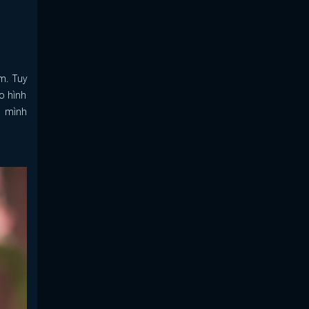
m. Tuy
o hình
i mình