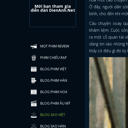
Mời bạn tham gia
Ở đây, người dân số
diễn đàn DienAnh.Net
bình, cho đến khi một 
Câu chuyện xoay qu
khâm liệm. Cuộc sống
ra một cỗ quan tài v
dàng tin vào những h
MỌT PHIM REVIEW
thấy có điều gì đó kỳ
PHIM CHIẾU RẠP
BLOG PHIM VIỆT
BLOG PHIM HÀN
BLOG PHIM HOA
BLOG PHIM ÂU MỸ
BLOG SAO VIỆT
BLOG SAO HÀN