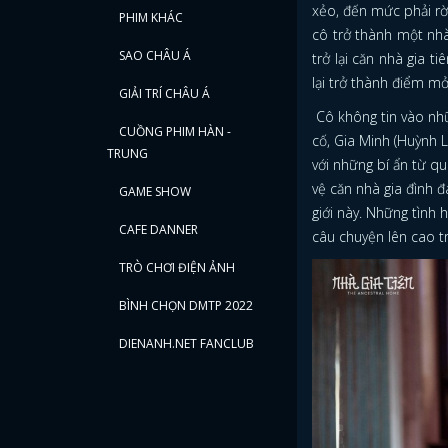
xẻo, đến mức phải rờ
PHIM KHÁC
cô trở thành một nhà
SAO CHÂU Á
trở lại căn nhà gia t
lại trở thành điểm mở
GIẢI TRÍ CHÂU Á
Cô không tin vào nhữ
CUỒNG PHIM HÀN -
cố, Gia Minh (Huỳnh 
TRUNG
với những bí ẩn từ q
vệ căn nhà gia đình đ
GAME SHOW
giới này. Những tình 
CAFE DANNER
câu chuyện lên cao tr
TRÒ CHƠI ĐIỆN ẢNH
BÌNH CHỌN DMTP 2022
DIENANH.NET FANCLUB