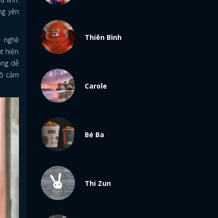
ng yên
Thiên Bình
m nghề
t hiện
ông dễ
cô cảm
Carole
Bé Ba
Thi Zun