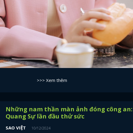
>>> Xem thêm
Những nam thần màn ảnh đóng công an:
Quang Sự lần đầu thử sức
SAO VIỆT
10/12/2024