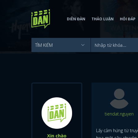
DIỄN ĐÀN
THẢO LUẬN
HỎI ĐÁP
tiendat.nguyen
Lấy cảm hứng từ truyề
Xin chào
họa một câu chuyện đầ