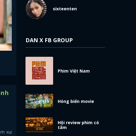
sixteenten
DAN X FB GROUP
Phim Việt Nam
ảnh
Hóng biến movie
Hội review phim có
tâm
ềm xui