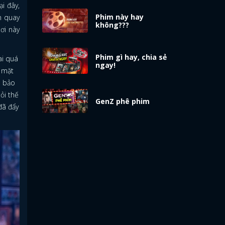
i đây,
Phim này hay
n quay
không???
nơi này
Phim gì hay, chia sẻ
ai quá
ngay!
i mặt
ể bảo
ỏi thế
GenZ phê phim
đã đẩy