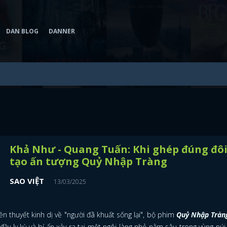
DAN BLOG
DANNER
Khả Như - Quang Tuấn: Khi ghép đúng đô
tạo ấn tượng Quỷ Nhập Tràng
SAO VIỆT
13/03/2025
n thuyết kinh dị về "người đã khuất sống lại", bộ phim
Quỷ Nhập Tràn
y ly kỳ và bí ẩn xảy ra tại một ngôi làng nhỏ nằm sâu trong vùng núi u