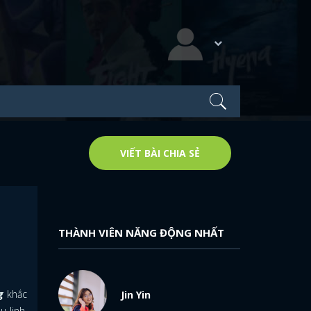
VIẾT BÀI CHIA SẺ
i
THÀNH VIÊN NĂNG ĐỘNG NHẤT
g
khắc
Jin Yin
 linh.