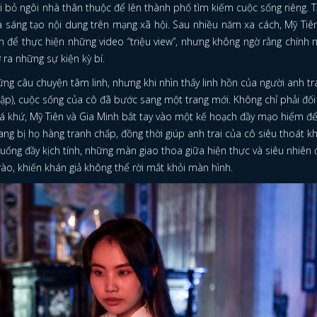
i bỏ ngôi nhà thân thuộc để lên thành phố tìm kiếm cuộc sống riêng. Tạ
 sáng tạo nội dung trên mạng xã hội. Sau nhiều năm xa cách, Mỹ Tiê
iên để thực hiện những video “triệu view”, nhưng không ngờ rằng chính 
 ra những sự kiện kỳ bí.
ng câu chuyện tâm linh, nhưng khi nhìn thấy linh hồn của người anh tr
Lập), cuộc sống của cô đã bước sang một trang mới. Không chỉ phải đố
uá khứ, Mỹ Tiên và Gia Minh bắt tay vào một kế hoạch đầy mạo hiểm đ
ang bị họ hàng tranh chấp, đồng thời giúp anh trai của cô siêu thoát kh
huống đầy kịch tính, những màn giao thoa giữa hiện thực và siêu nhiên 
ào, khiến khán giả không thể rời mắt khỏi màn hình.