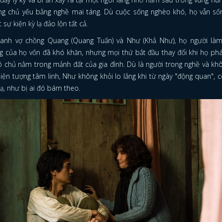
ng chủ yếu bằng nghề mai táng. Dù cuộc sống nghèo khó, họ vẫn số
sự kiện kỳ lạ đảo lộn tất cả.
anh vợ chồng Quang (Quang Tuấn) và Như (Khả Như), họ người là
 của họ vốn đã khó khăn, nhưng mọi thứ bắt đầu thay đổi khi họ phá
ô chủ nằm trong mảnh đất của gia đình. Dù là người trong nghề và kh
iện tượng tâm linh, Như không khỏi lo lắng khi từ ngày "động quan", 
 lạ, như bị ai đó bám theo.