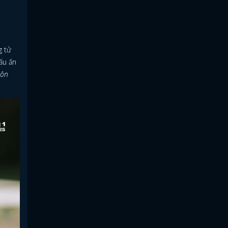
g tử
ấu ấn
hôn