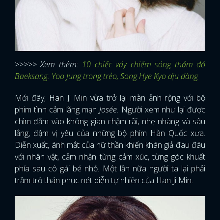
>>>>> Xem thêm:
10 chiếc váy chiếm sóng thảm đỏ
Baeksang: Yoo Jung trong trẻo, Song Hye Kyo dịu dàng
Mới đây, Han Ji Min vừa trở lại màn ảnh rộng với bộ
phim tình cảm lãng mạn
Josée.
Người xem như lại được
chìm đắm vào không gian chậm rãi, nhẹ nhàng và sâu
lắng, đậm vị yêu của những bộ phim Hàn Quốc xưa.
Diễn xuất, ánh mắt của nữ thần khiến khán giả đau đáu
với nhân vật, cảm nhận từng cảm xúc, từng góc khuất
phía sau cô gái bé nhỏ. Một lần nữa người ta lại phải
trầm trồ thán phục nét diễn tự nhiên của Han Ji Min.