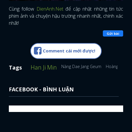
Cùng follow
DienAnh.Net
để cập nhật những tin tức
phim ảnh và chuyện hậu trường nhanh nhất, chính xác
nhất!
Gửi bài
Comment cái mới được!
Han Ji Min
Nàng Dae Jang Geum
Hoàng Tử Gác
Tags
FACEBOOK - BÌNH LUẬN
x
ĐĂNG NHẬP