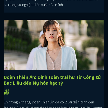
xa trong sự nghiệp diễn xuất của mình
Đoàn Thiên Ân: Dính toàn trai hư từ Công tử
Bạc Liêu đến Nụ hôn bạc tỷ
Chỉ trong 2 tháng, Đoàn Thiên Ân đã có 2 vai diễn dính đến
"chuyện 3 người", đứng giữa lựa chọn "trai ngoan - trai hư" trong