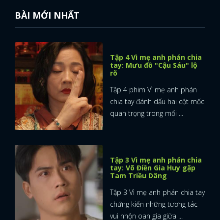
BÀI MỚI NHẤT
FACEBOOK
GOOGLE
Tập 4 Vì mẹ anh phán chia
tay: Mưu đồ "Cậu Sáu" lộ
rõ
Tập 4 phim Vì mẹ anh phán
chia tay đánh dấu hai cột mốc
quan trọng trong mối ...
Tập 3 Vì mẹ anh phán chia
tay: Võ Điền Gia Huy gặp
Tam Triều Dâng
Tập 3 Vì mẹ anh phán chia tay
chứng kiến những tương tác
vui nhộn oan gia giữa ...