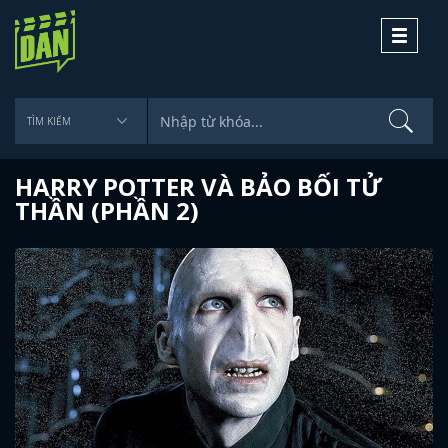
Toggle
navigati
HARRY POTTER VÀ BẢO BỐI TỬ
THẦN (PHẦN 2)