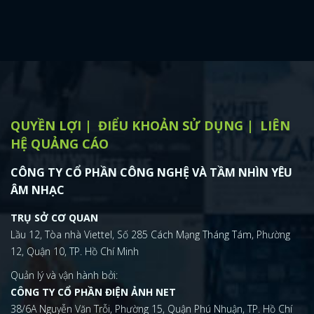
QUYỀN LỢI
ĐIỂU KHOẢN SỬ DỤNG
LIÊN
HỆ QUẢNG CÁO
CÔNG TY CỔ PHẦN CÔNG NGHỆ VÀ TẦM NHÌN YÊU
ÂM NHẠC
TRỤ SỞ CƠ QUAN
Lầu 12, Tòa nhà Viettel, Số 285 Cách Mạng Tháng Tám, Phường
12, Quận 10, TP. Hồ Chí Minh
Quản lý và vận hành bởi:
CÔNG TY CỔ PHẦN ĐIỆN ẢNH NET
38/6A Nguyễn Văn Trỗi, Phường 15, Quận Phú Nhuận, TP. Hồ Chí