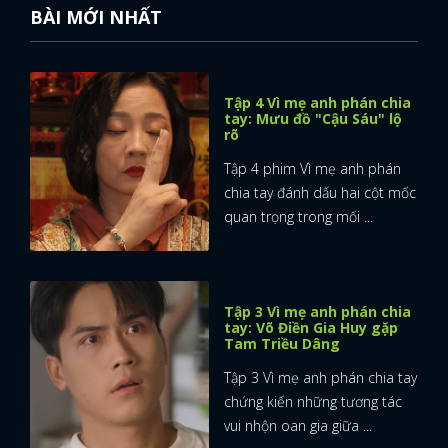
BÀI MỚI NHẤT
Tập 4 Vì mẹ anh phán chia
tay: Mưu đồ "Cậu Sáu" lộ
rõ
Tập 4 phim Vì mẹ anh phán
chia tay đánh dấu hai cột mốc
quan trọng trong mối ...
Tập 3 Vì mẹ anh phán chia
tay: Võ Điền Gia Huy gặp
Tam Triều Dâng
Tập 3 Vì mẹ anh phán chia tay
x
chứng kiến những tương tác
ĐĂNG NHẬP
vui nhộn oan gia giữa ...