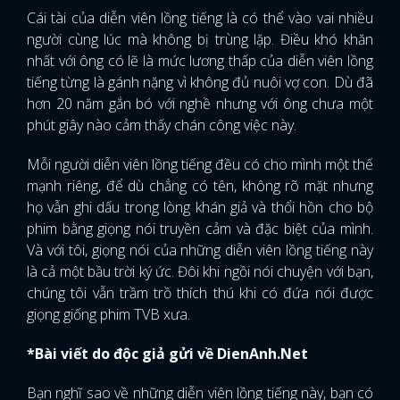
Cái tài của diễn viên lồng tiếng là có thể vào vai nhiều
người cùng lúc mà không bị trùng lặp. Điều khó khăn
nhất với ông có lẽ là mức lương thấp của diễn viên lồng
tiếng từng là gánh nặng vì không đủ nuôi vợ con. Dù đã
hơn 20 năm gắn bó với nghề nhưng với ông chưa một
phút giây nào cảm thấy chán công việc này.
Mỗi người diễn viên lồng tiếng đều có cho mình một thế
mạnh riêng, để dù chẳng có tên, không rõ mặt nhưng
họ vẫn ghi dấu trong lòng khán giả và thổi hồn cho bộ
phim bằng giọng nói truyền cảm và đặc biệt của mình.
Và với tôi, giọng nói của những diễn viên lồng tiếng này
là cả một bầu trời ký ức. Đôi khi ngồi nói chuyện với bạn,
chúng tôi vẫn trầm trồ thích thú khi có đứa nói được
giọng giống phim TVB xưa.
*Bài viết do độc giả gửi về DienAnh.Net
Bạn nghĩ sao về những diễn viên lồng tiếng này, bạn có