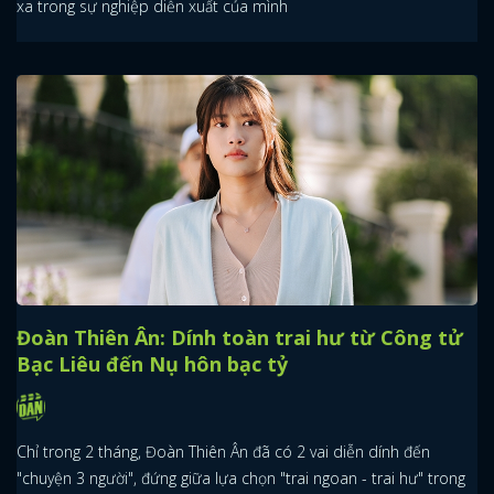
xa trong sự nghiệp diễn xuất của mình
Đoàn Thiên Ân: Dính toàn trai hư từ Công tử
Bạc Liêu đến Nụ hôn bạc tỷ
Chỉ trong 2 tháng, Đoàn Thiên Ân đã có 2 vai diễn dính đến
"chuyện 3 người", đứng giữa lựa chọn "trai ngoan - trai hư" trong