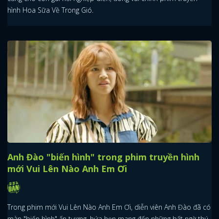
hình Hoa Sữa Về Trong Gió.
Anh Đào "biến hình" trong phim truyền hình
mới Vui Lên Nào Anh Em Ơi
Trong phim mới Vui Lên Nào Anh Em Ơi, diễn viên Anh Đào đã có
màn "biến hình" ấn tượng, hứa hẹn mang đến những bất ngờ thú