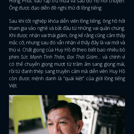
Hồng Phúc vào rạp trú mưa và sau đó họ nói chuyện.
Ông được đạo diễn đề nghị thử đi lồng tiếng.
Sau khi tốt nghiệp khóa diễn viên lồng tiếng, ông hồ hởi
tham gia vào nghề và bắt đầu từ những vai quần chúng.
Khi được nhận vai thái giám, ông kể rằng cũng cảm thấy
mắc cỡ, nhưng sau đó vẫn nhận vì thấy đây là vai mới và
thú vị. Chất giọng của Huy Hồ đi theo biết bao nhiêu bộ
phim
Sức Mạnh Tình Thân, Đại Thái Giám...
và chính vì
có thể chuyển giọng mượt từ trầm ấm sang giọng mái,
rồi từ đanh thép sang truyền cảm mà diễn viên Huy Hồ
còn được mệnh danh là “quái kiệt” của giới lồng tiếng
Việt.