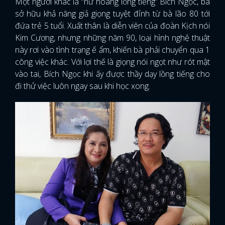
Một người khác là “nữ hoàng lồng tiếng” Bích Ngọc, bà
sở hữu khả năng giả giọng tuyệt đỉnh từ bà lão 80 tới
đứa trẻ 5 tuổi. Xuất thân là diễn viên của đoàn Kịch nói
Kim Cương, nhưng những năm 90, loại hình nghệ thuật
này rơi vào tình trạng ế ẩm, khiến bà phải chuyển qua 1
công việc khác. Với lợi thế là giọng nói ngọt như rót mật
vào tai, Bích Ngọc khi ấy được thầy dạy lồng tiếng cho
đi thử việc luôn ngay sau khi học xong.