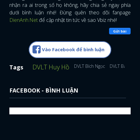
nhận ra ai trong số họ không, hãy chia sẻ ngay phía
dưới bình luận nhé! Đừng quên theo dõi fanpage
DienAnh.Net
để cập nhật tin tức về sao Vbiz nhé!
Gửi bài
Vào Facebook để bình luận
DVLT Huy Hồ
DVLT Bích Ngọc
DVLT Bá Nghị
Tags
FACEBOOK - BÌNH LUẬN