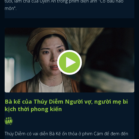
tuổi, làm cha của Uyển Ân trong phim điện ảnh "Cô dâu hào
môn".
Bà kế của Thúy Diễm Người vợ, người mẹ bi
kịch thời phong kiến
Thúy Diễm có vai diễn Bà Kế ổn thỏa ở phim Cám để đem đến