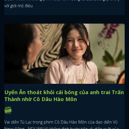
với giới mộ điệu.
Uyển Ân thoát khỏi cái bóng của anh trai Trấn
Thành nhờ Cô Dâu Hào Môn
Vai diễn Tú Lạc trong phim Cô Dâu Hào Môn của đạo diễn Vũ
Ngọc Đãng - NSX Will Vũ khẳng định bước tiến về diễn xuất của