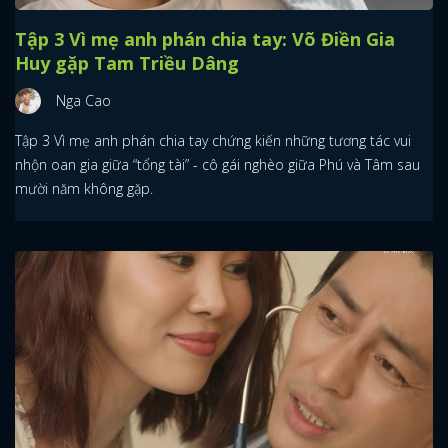
Tập 3 Vì mẹ anh phán chia tay: Võ Điền Gia
Huy gặp Tam Triều Dâng
Nga Cao
Tập 3 Vì mẹ anh phán chia tay chứng kiến những tương tác vui
nhộn oan gia giữa “tổng tài” - cô gái nghèo giữa Phú và Tâm sau
mười năm không gặp.