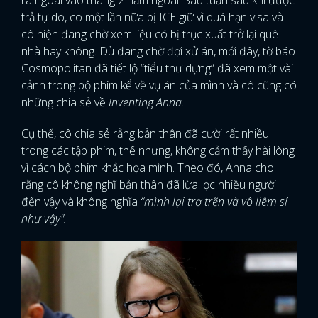
ra ngoai vào tháng 2 năm ngoái. Sáu tuần sau khi được
trả tự do, co một lần nữa bị ICE giữ vì quá hạn visa và
cô hiện đang chờ xem liệu có bị trục xuất trở lại quê
nhà hay không. Dù đang chờ đợi xử án, mới đây, tờ báo
Cosmopolitan đã tiết lộ “tiểu thư dựng” đã xem một vài
cảnh trong bộ phim kể về vụ án của mình và cô cũng có
những chia sẻ về
Inventing Anna
.
Cụ thể, cô chia sẻ rằng bản thân đã cười rất nhiều
trong các tập phim, thế nhưng, không cảm thấy hài lòng
vì cách bộ phim khắc họa mình. Theo đó, Anna cho
rằng cô không nghĩ bản thân đã lừa lọc nhiều người
đến vậy và không nghĩa
“mình lại trơ trẽn và vô liêm sỉ
như vậy".
x
ĐĂNG NHẬP