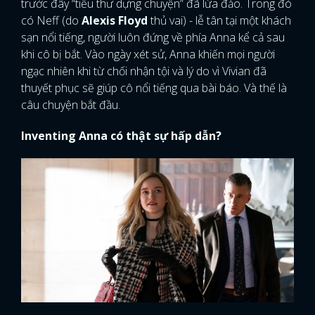
trước đây “tiểu thư dựng chuyện” đã lừa đảo. Trong đó
có Neff (do
Alexis Floyd
thủ vai) - lễ tân tại một khách
sạn nổi tiếng, người luôn đứng về phía Anna kể cả sau
khi cô bị bắt. Vào ngày xét sử, Anna khiến mọi người
ngạc nhiên khi từ chối nhận tội và lý do vì Vivian đã
thuyết phục sẽ giúp cô nổi tiếng qua bài báo. Và thế là
câu chuyện bắt đầu.
Inventing Anna có thật sự hấp dẫn?