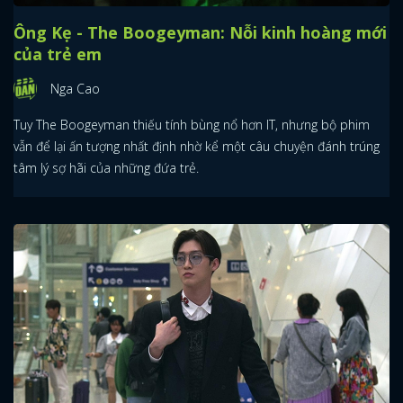
Ông Kẹ - The Boogeyman: Nỗi kinh hoàng mới
của trẻ em
Nga Cao
Tuy The Boogeyman thiếu tính bùng nổ hơn IT, nhưng bộ phim
vẫn để lại ấn tượng nhất định nhờ kể một câu chuyện đánh trúng
tâm lý sợ hãi của những đứa trẻ.