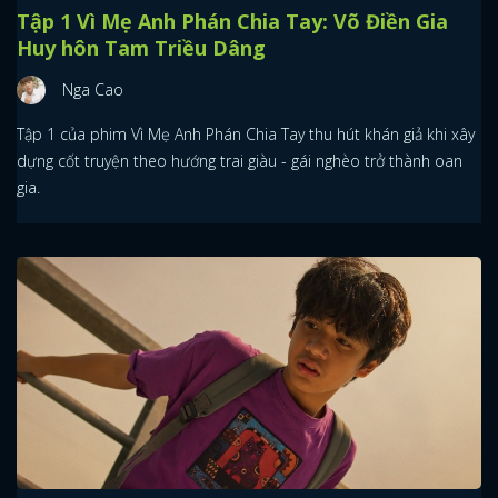
Tập 1 Vì Mẹ Anh Phán Chia Tay: Võ Điền Gia
Huy hôn Tam Triều Dâng
Nga Cao
Tập 1 của phim Vì Mẹ Anh Phán Chia Tay thu hút khán giả khi xây
dựng cốt truyện theo hướng trai giàu - gái nghèo trở thành oan
gia.