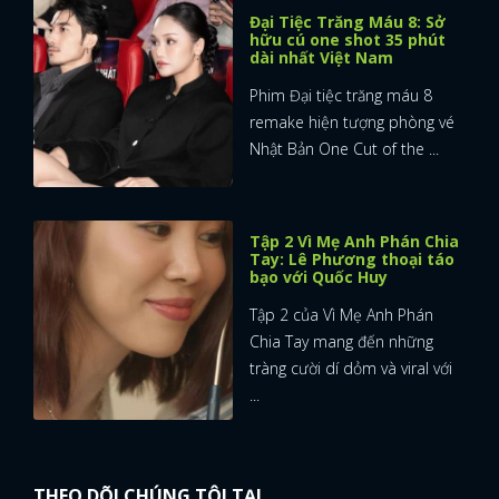
Đại Tiệc Trăng Máu 8: Sở
hữu cú one shot 35 phút
dài nhất Việt Nam
Phim Đại tiệc trăng máu 8
remake hiện tượng phòng vé
Nhật Bản One Cut of the ...
Tập 2 Vì Mẹ Anh Phán Chia
Tay: Lê Phương thoại táo
bạo với Quốc Huy
Tập 2 của Vì Mẹ Anh Phán
Chia Tay mang đến những
tràng cười dí dỏm và viral với
...
THEO DÕI CHÚNG TÔI TẠI