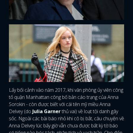
Lấy bối cảnh vào năm 2017, khi văn phòng ủy viên công
tố quận Manhattan công bố bản cáo trạng của Anna
Sorokin - còn được biết với cái tên mỹ miều Anna
Delvey (do
Julia Garner
thủ vai) về loạt tội danh gây
sốc. Ngoài các bài báo nhỏ khi cô bị bắt, câu chuyện về
Anna Delvey lúc bấy giờ vẫn chưa được bất kỳ tờ báo
có tiếng nào bóc tách, phân tích và vạch trần. Cho đến