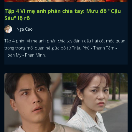
Tập 4 Vì mẹ anh phán chia tay: Mưu đồ "Cậu
Sáu" lộ rõ
Nga Cao
Tập 4 phim Vì mẹ anh phán chia tay đánh dấu hai cột mốc quan
trọng trong mối quan hệ giữa bộ tứ Triệu Phú - Thanh Tâm -
Hoàn Mỹ - Phan Minh.