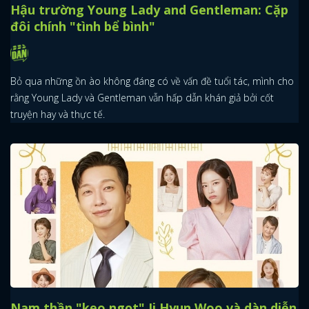
Hậu trường Young Lady and Gentleman: Cặp
đôi chính "tình bể bình"
Bỏ qua những ồn ào không đáng có về vấn đề tuổi tác, mình cho
rằng Young Lady và Gentleman vẫn hấp dẫn khán giả bởi cốt
truyện hay và thực tế.
Nam thần "kẹo ngọt" Ji Hyun Woo và dàn diễn