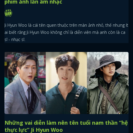
phim ảnh lẫn âm nhạc
Ji Hyun Woo là cái tên quen thuộc trên màn ảnh nhỏ, thế nhưng ít
ai biết rằng Ji Hyun Woo không chỉ là diễn viên mà anh còn là ca
sĩ - nhạc sĩ.
Những vai diễn làm nên tên tuổi nam thần “hệ
thực lực” Ji Hyun Woo
x