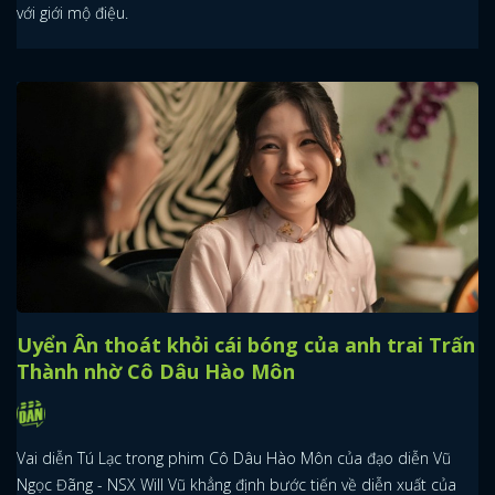
với giới mộ điệu.
Uyển Ân thoát khỏi cái bóng của anh trai Trấn
Thành nhờ Cô Dâu Hào Môn
Vai diễn Tú Lạc trong phim Cô Dâu Hào Môn của đạo diễn Vũ
Ngọc Đãng - NSX Will Vũ khẳng định bước tiến về diễn xuất của