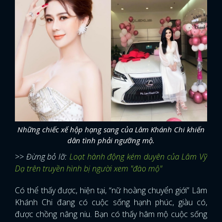
Những chiếc xế hộp hạng sang của Lâm Khánh Chi khiến
dân tình phải ngưỡng mộ.
>> Đừng bỏ lỡ:
Loạt hành động kém duyên của Lâm Vỹ
Dạ trên truyền hình bị người xem "đào mộ"
Có thể thấy được, hiện tại, “nữ hoàng chuyển giới” Lâm
Khánh Chi đang có cuộc sống hạnh phúc, giàu có,
được chồng nâng niu. Bạn có thấy hâm mộ cuộc sống