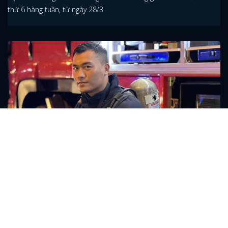
thứ 6 hàng tuần, từ ngày 28/3.
Xuân Phúc lần đầu làm lính cứu hỏa, bị vắt
kiệt sức gì quá vất vả
Xuân Phúc cùng dàn diễn viên trẻ Trần Ngọc Vàng, Hồ Thu Anh,
Lãnh Thanh tạo thành một đội lính cứu hỏa gan dạ, dũng cảm