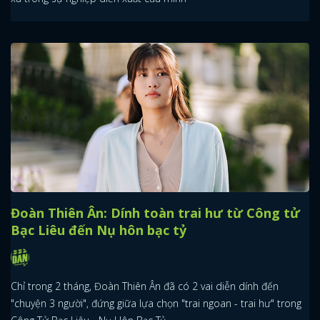
Đoàn Thiên Ân: Dính toàn trai hư từ Công tử
Bạc Liêu đến Nụ hôn bạc tỷ
Chỉ trong 2 tháng, Đoàn Thiên Ân đã có 2 vai diễn dính đến
"chuyện 3 người", đứng giữa lựa chọn "trai ngoan - trai hư" trong