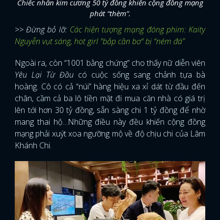
Chiếc nhẫn kim cương 50 tỷ đồng khiến cộng đồng mạng
phát “thèm”.
>> Đừng bỏ lỡ:
Các hiện tượng mạng đóng phim: Kaity
Nguyễn vụt sáng, hot girl "bắp cần bơ" bị “ném đá”
Ngoài ra, còn “1001 bằng chứng” cho thấy nữ diễn viên
Yêu Lại Từ Đầu
có cuộc sống sang chảnh tựa bà
hoàng. Cô có cả “núi” hàng hiệu xa xỉ dát từ đầu đến
chân, cầm cả ba lô tiền mặt đi mua căn nhà có giá trị
lên tới hơn 30 tỷ đồng, sẵn sàng chi 1 tỷ đồng để nhờ
mang thai hộ…Những điều này đều khiến cộng đồng
mạng phải xuýt xoa ngưỡng mộ về độ chịu chi của Lâm
Khánh Chi.