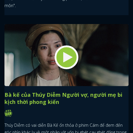
môn".
Bà kế của Thúy Diễm Người vợ, người mẹ bi
kịch thời phong kiến
Thúy Diễm có vai diễn Bà Kế ổn thỏa ở phim Cám để đem đến
góc nhìn khác lạ về một nhân vật vốn bị ghét cay ghét đắng trong