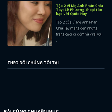
Tập 2 Vì Mẹ Anh Phán Chia
Tay: Lê Phương thoại táo
bạo với Quốc Huy
Tập 2 của Vì Mẹ Anh Phán
Chia Tay mang đến những
tràng cười dí dỏm và viral với
...
THEO DÕI CHÚNG TÔI TẠI
BÀI CÙNG CHUYÊN MỤC