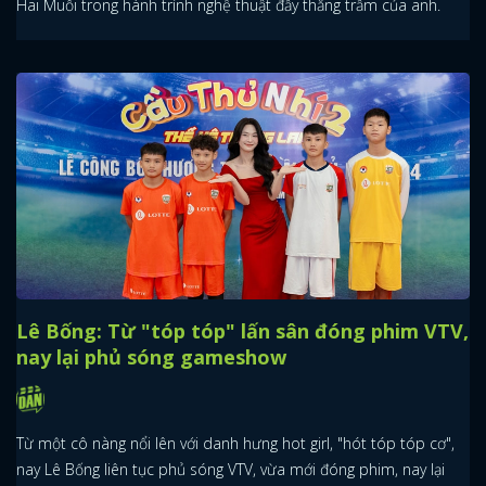
Hai Muối trong hành trình nghệ thuật đầy thăng trầm của anh.
Lê Bống: Từ "tóp tóp" lấn sân đóng phim VTV,
nay lại phủ sóng gameshow
Từ một cô nàng nổi lên với danh hưng hot girl, "hót tóp tóp cơ",
nay Lê Bống liên tục phủ sóng VTV, vừa mới đóng phim, nay lại