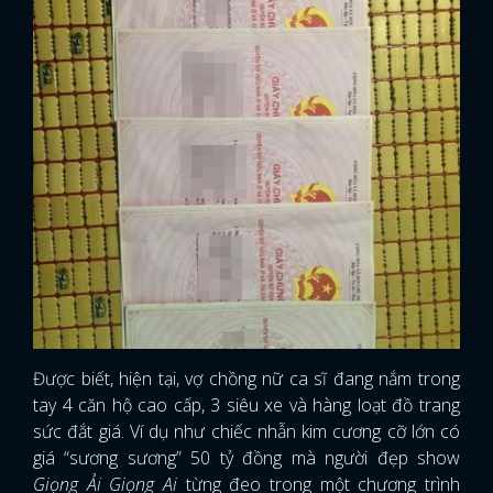
Được biết, hiện tại, vợ chồng nữ ca sĩ đang nắm trong
tay 4 căn hộ cao cấp, 3 siêu xe và hàng loạt đồ trang
sức đắt giá. Ví dụ như chiếc nhẫn kim cương cỡ lớn có
giá “sương sương” 50 tỷ đồng mà người đẹp show
Giọng Ải Giọng Ai
từng đeo trong một chương trình