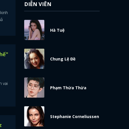
DIỄN VIÊN
kinh
iả
Hà Tuệ
thế"
Chung Lệ Đề
 vai
Phạm Thừa Thừa
a
Stephanie Corneliussen
z