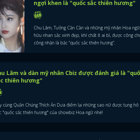
ngợi khen là "quốc sắc thiên hương"
ĐĂNG NHẬP
Chu Lâm, Tưởng Cần Cần và những mỹ nhân Hoa ngữ
hữu nhan sắc xinh đẹp, khí chất ít ai bì, được công c
công nhận là bậc “quốc sắc thiên hương”.
FACEBOOK
GOOGLE
u Lâm và dàn mỹ nhân Cbiz được đánh giá là "qu
c thiên hương"
y cùng Quần Chúng Thích Ăn Dưa điểm lại những sao nữ được tung hô 
c "quốc sắc thiên hương" của showbiz Hoa ngữ nhé!