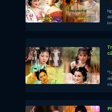
Ng
đi
ki
Tr
c
"T
di
mì
Ph