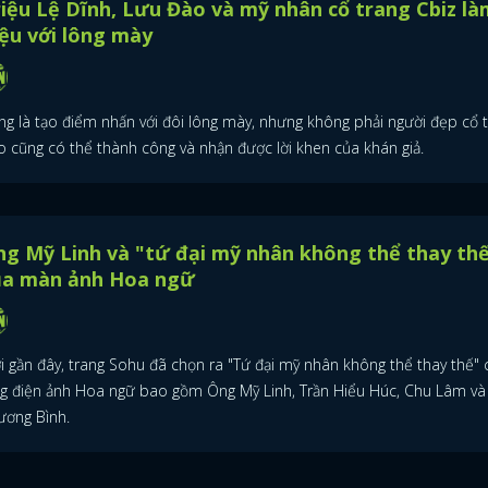
iệu Lệ Dĩnh, Lưu Đào và mỹ nhân cổ trang Cbiz là
ệu với lông mày
ng là tạo điểm nhấn với đôi lông mày, nhưng không phải người đẹp cổ 
o cũng có thể thành công và nhận được lời khen của khán giả.
g Mỹ Linh và "tứ đại mỹ nhân không thể thay th
ủa màn ảnh Hoa ngữ
i gần đây, trang Sohu đã chọn ra "Tứ đại mỹ nhân không thể thay thế" 
ng điện ảnh Hoa ngữ bao gồm Ông Mỹ Linh, Trần Hiểu Húc, Chu Lâm v
ương Bình.