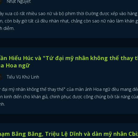
Nhật Nguyệt
ày xưa có rất nhiều sao nữ và bộ phim thời Đường được xếp vào hàng 
ển, còn bây giờ tất cả đều nhàn nhạt, chẳng còn sao nữ nào làm khán g
nh diễm.
ần Hiểu Húc và "Tứ đại mỹ nhân không thể thay 
ủa Hoa ngữ
Tiểu Vũ Khứ Linh
ứ đại mỹ nhân không thể thay thế" của màn ảnh Hoa ngữ đều mang đến
ễn kinh điển cho khán giả, chinh phục được công chúng bởi tài năng củ
nh.
ạm Băng Băng, Triệu Lệ Dĩnh và dàn mỹ nhân Cbi