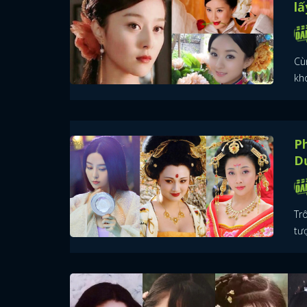
lấ
Cù
kho
P
D
Tr
tượ