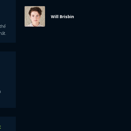
Will Brisbin
thể
hất.
h
c