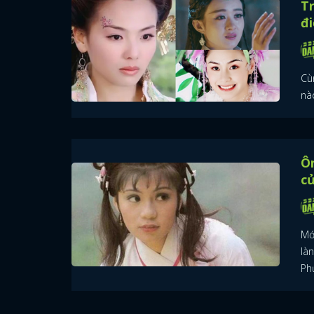
Tr
đi
Cù
nà
Ôn
c
Mớ
là
Ph