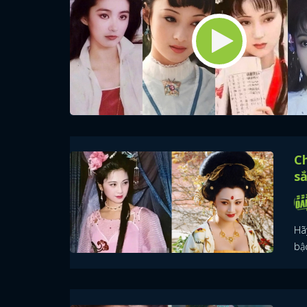
Ch
sắ
Hã
bậ