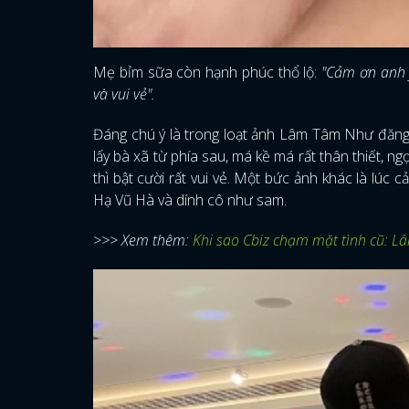
Mẹ bỉm sữa còn hạnh phúc thổ lộ:
"Cảm ơn anh 
và vui vẻ".
Đáng chú ý là trong loạt ảnh Lâm Tâm Như đăng
lấy bà xã từ phía sau, má kề má rất thân thiết,
thì bật cười rất vui vẻ. Một bức ảnh khác là lúc
Hạ Vũ Hà và dính cô như sam.
>>> Xem thêm:
Khi sao Cbiz chạm mặt tình cũ: L