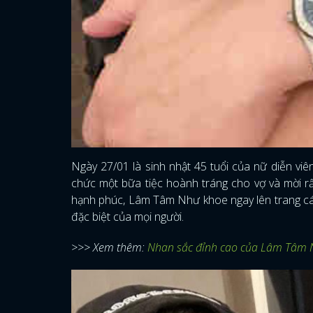
Ngày 27/01 là sinh nhật 45 tuổi của nữ diễn vi
chức một bữa tiệc hoành tráng cho vợ và mời r
hạnh phúc, Lâm Tâm Như khoe ngay lên trang cá
đặc biệt của mọi người.
>>> Xem thêm:
Nhan sắc đỉnh cao của Lâm Tâm N