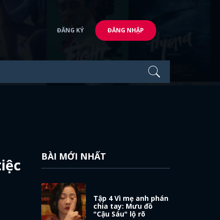
ĐĂNG KÝ
ĐĂNG NHẬP
BÀI MỚI NHẤT
iệc
Tập 4 Vì mẹ anh phán
chia tay: Mưu đồ
"Cậu Sáu" lộ rõ