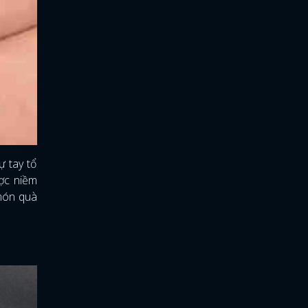
ự tay tổ
ược niềm
 món quà