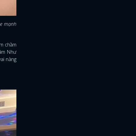
hỏe mạnh
 ôm chầm
 Tâm Như
vai nàng