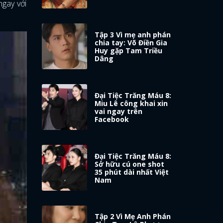
gay với
Tập 3 Vì mẹ anh phán
chia tay: Võ Điền Gia
Huy gặp Tam Triều
Dâng
Đại Tiệc Trăng Máu 8:
Miu Lê công khai xin
vai ngay trên
Facebook
Đại Tiệc Trăng Máu 8:
Sở hữu cú one shot
35 phút dài nhất Việt
Nam
Tập 2 Vì Mẹ Anh Phán