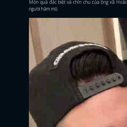
Món quà đặc biệt và chỉn chu của ông xã Hoắ
người hâm mộ.