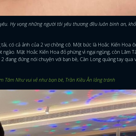
yêu. Hy vọng những người tôi yêu thương đều luôn bình an, k
 tải, có cả ảnh của 2 vợ chồng cô. Một bức là Hoắc Kiến Hoa
 ngọt ngào. Mặt Hoắc Kiến Hoa đỏ phừng vì ngại ngùng, còn Lâm
 cả 2 đang đứng nói chuyện với bạn bè, Càn Long quàng tay qua 
âm Tâm Như vui vẻ như bạn bè, Trần Kiều Ân lảng tránh