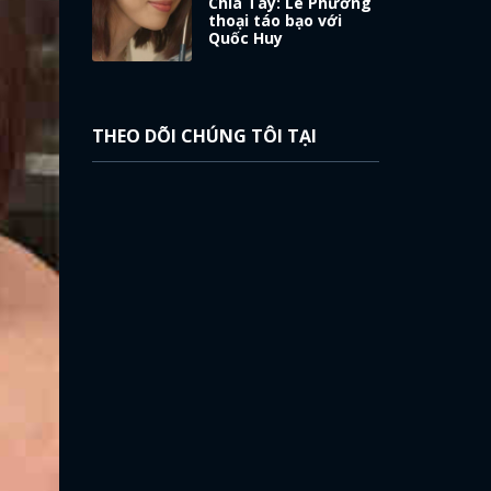
Chia Tay: Lê Phương
thoại táo bạo với
Quốc Huy
THEO DÕI CHÚNG TÔI TẠI