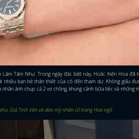
ên Lâm Tâm Như. Trong ngày đặc biệt này, Hoắc Kiến Hoa đã t
ất nhiều bạn bè thân thiết của cô đến tham dự. Không giấu đ
 nhân ảnh chụp cả 2 vợ chồng, khung cảnh bữa tiệc và những
hư, Giả Tịnh Văn và dàn mỹ nhân cổ trang Hoa ngữ