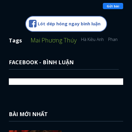
Gửi bài
Lót dép hóng ngay bình luận
Mai Phương Thúy
Hà Kiều Anh
Phan Thị Mơ
Tags
FACEBOOK - BÌNH LUẬN
BÀI MỚI NHẤT