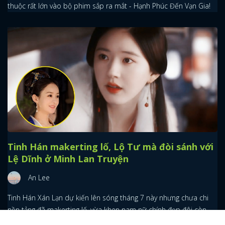
thuộc rất lớn vào bộ phim sắp ra mắt - Hạnh Phúc Đến Vạn Gia!
Tinh Hán makerting lố, Lộ Tư mà đòi sánh với
Lệ Dĩnh ở Minh Lan Truyện
An Lee
Tinh Hán Xán Lạn dự kiến lên sóng tháng 7 này nhưng chưa chi
nền tảng đã makerting lố, vừa khen nam nữ chính đẹp đôi còn
kéo dẫm Minh Lan Truyện.