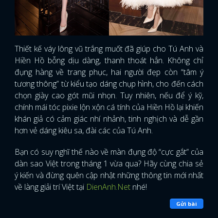
Thiết kế váy lông vũ trắng muốt đã giúp cho Tú Anh và
Hiền Hồ bỗng dịu dàng, thanh thoát hẳn. Không chỉ
đụng hàng về trang phục, hai người đẹp còn “tâm ý
tương thông” từ kiểu tạo dáng chụp hình, cho đến cách
chọn giày cao gót mũi nhọn. Tuy nhiên, nếu để ý kỹ,
chính mái tóc pixie lộn xộn cá tính của Hiền Hồ lại khiến
khán giả có cảm giác nhí nhảnh, tinh nghịch và dễ gần
hơn vẻ dáng kiêu sa, đài các của Tú Anh.
Bạn có suy nghĩ thế nào về màn đụng độ “cực gắt” của
dàn sao Việt trong tháng 1 vừa qua? Hãy cùng chia sẻ
ý kiến và đừng quên cập nhật những thông tin mới nhất
về làng giải trí Việt tại
DienAnh.Net
nhé!
Gửi bài