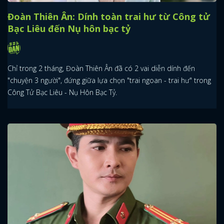
Đoàn Thiên Ân: Dính toàn trai hư từ Công tử
FACEBOOK
GOOGLE
Bạc Liêu đến Nụ hôn bạc tỷ
Chỉ trong 2 tháng, Đoàn Thiên Ân đã có 2 vai diễn dính đến
"chuyện 3 người", đứng giữa lựa chọn "trai ngoan - trai hư" trong
Công Tử Bạc Liêu - Nụ Hôn Bạc Tỷ.