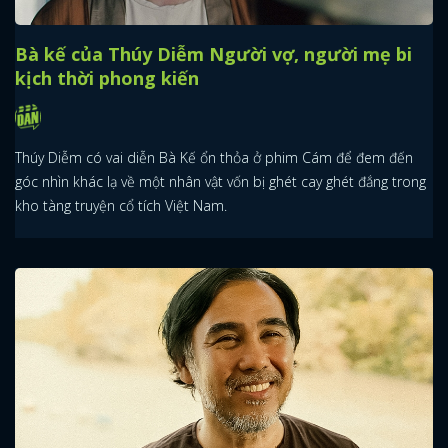
Bà kế của Thúy Diễm Người vợ, người mẹ bi
kịch thời phong kiến
Thúy Diễm có vai diễn Bà Kế ổn thỏa ở phim Cám để đem đến
góc nhìn khác lạ về một nhân vật vốn bị ghét cay ghét đắng trong
kho tàng truyện cổ tích Việt Nam.