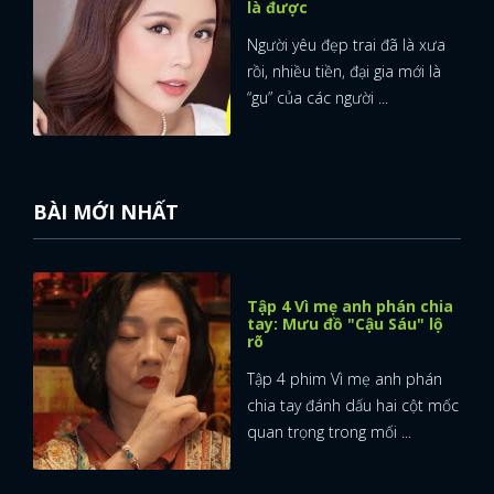
là được
Người yêu đẹp trai đã là xưa
rồi, nhiều tiền, đại gia mới là
“gu” của các người ...
BÀI MỚI NHẤT
Tập 4 Vì mẹ anh phán chia
tay: Mưu đồ "Cậu Sáu" lộ
rõ
Tập 4 phim Vì mẹ anh phán
chia tay đánh dấu hai cột mốc
quan trọng trong mối ...