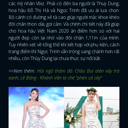
các mỹ nhân Vbiz. Phải có đến ba người là Thuỳ Dung,
hoa hậu Đỗ Thị Hà và Ngọc Trinh đã ưu ái lựa chọn.
Bộ cánh có đường xẻ tà cao giúp người mặc khoe khéo
đôi chân thon dài, gợi cảm. Và chính chi tiết này đã giúp
cho hoa hậu Việt Nam 2020 ăn điểm hơn so với hai
người đẹp còn lại nhờ vào đôi chân 1,11m của mình.
Tuy nhiên xét về tổng thể khi kết hợp với phụ kiện, cách
trang điểm thì Ngọc Trinh vẫn trông sang chảnh hơn rất
nhiều, còn Thùy Dung lại chưa thực sự nổi bật.
>>Xem thêm:
Hội ngộ thảm đỏ: Châu Bùi diện váy trà
xanh, Lê Bống - Khánh Vân bị chê "phèn cả cây"