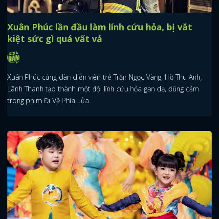
Xuân Phúc lần đầu làm lính cứu hỏa, bị vắt
kiệt sức gì quá vất vả
Xuân Phúc cùng dàn diễn viên trẻ Trần Ngọc Vàng, Hồ Thu Anh,
Lãnh Thanh tạo thành một đội lính cứu hỏa gan dạ, dũng cảm
trong phim Đi Về Phía Lửa.