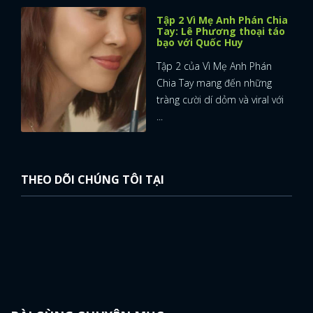
Tập 2 Vì Mẹ Anh Phán Chia
Tay: Lê Phương thoại táo
bạo với Quốc Huy
Tập 2 của Vì Mẹ Anh Phán
Chia Tay mang đến những
tràng cười dí dỏm và viral với
...
THEO DÕI CHÚNG TÔI TẠI