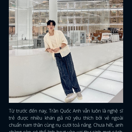
Từ trước đến nay, Trần Quốc Anh vẫn luôn là nghệ sĩ
trẻ được nhiều khán giả nữ yêu thích bởi vẻ ngoài
chuẩn nam thần cùng nụ cười toả nắng. Chưa hết, anh
chàng còn có thể linh hoạt vào vai thư sinh mọt sách,