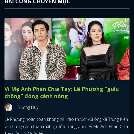
BÀI CÙNG CHUYÊN MỤC
Vì Mẹ Anh Phán Chia Tay: Lê Phương “giấu
chồng” đóng cảnh nóng
Trường Duy
Lê Phương hoàn toàn không hề "rào trước" với ông xã Trung Kiên
về những cảnh thân mật rực lửa trong phim Vì Mẹ Anh Phán Chia
Tay diễn với Quốc Huy.