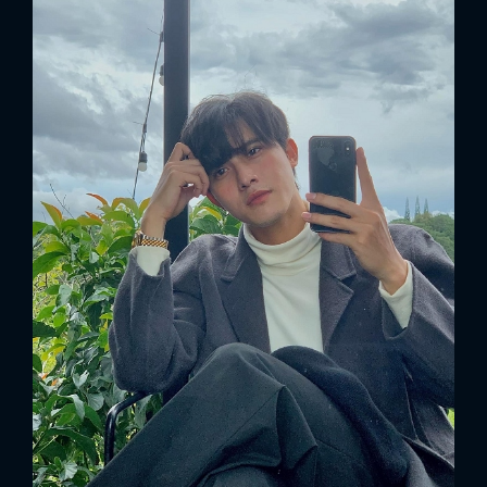
x
ĐĂNG NHẬP