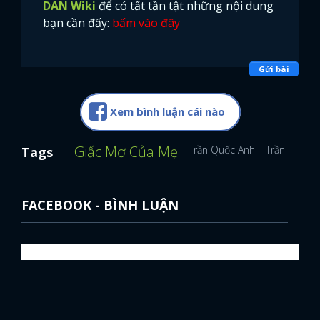
DAN Wiki
để có tất tần tật những nội dung
bạn cần đấy:
bấm vào đây
Gửi bài
Xem bình luận cái nào
Giấc Mơ Của Mẹ
Trần Quốc Anh
Trần Ngọc 
Tags
FACEBOOK - BÌNH LUẬN