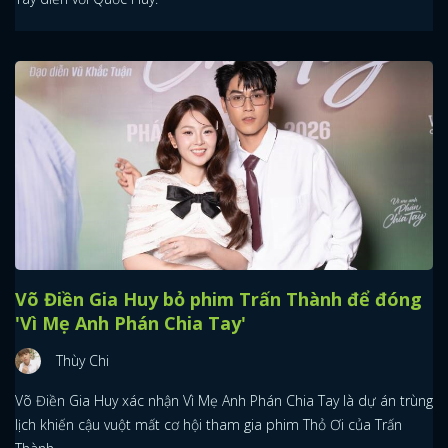
Võ Điền Gia Huy bỏ phim Trấn Thành để đóng
'Vì Mẹ Anh Phán Chia Tay'
Thùy Chi
Võ Điền Gia Huy xác nhận Vì Mẹ Anh Phán Chia Tay là dự án trùng
lịch khiến cậu vuột mất cơ hội tham gia phim Thỏ Ơi của Trấn