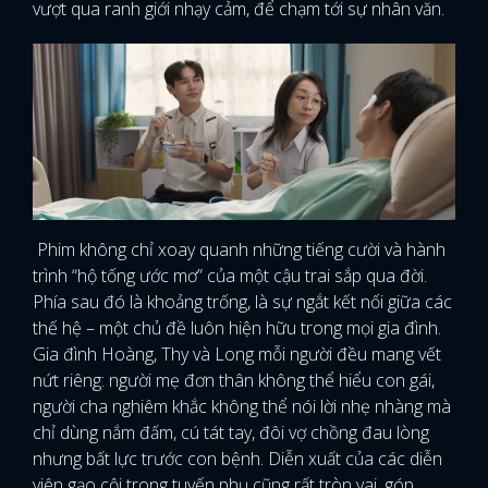
vượt qua ranh giới nhạy cảm, để chạm tới sự nhân văn.
Phim không chỉ xoay quanh những tiếng cười và hành
trình “hộ tống ước mơ” của một cậu trai sắp qua đời.
Phía sau đó là khoảng trống, là sự ngắt kết nối giữa các
thế hệ – một chủ đề luôn hiện hữu trong mọi gia đình.
Gia đình Hoàng, Thy và Long mỗi người đều mang vết
nứt riêng: người mẹ đơn thân không thể hiểu con gái,
người cha nghiêm khắc không thể nói lời nhẹ nhàng mà
chỉ dùng nắm đấm, cú tát tay, đôi vợ chồng đau lòng
nhưng bất lực trước con bệnh. Diễn xuất của các diễn
viên gạo cội trong tuyến phụ cũng rất tròn vai, góp