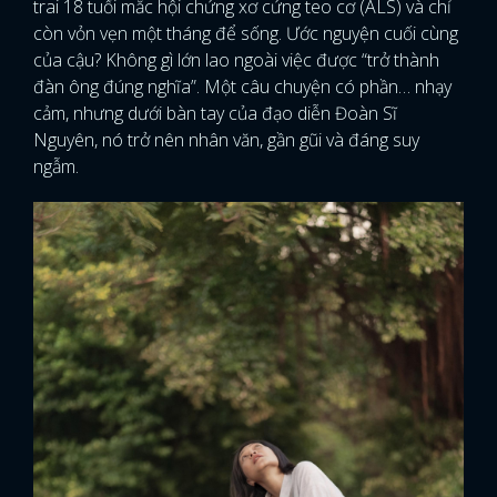
trai 18 tuổi mắc hội chứng xơ cứng teo cơ (ALS) và chỉ
còn vỏn vẹn một tháng để sống. Ước nguyện cuối cùng
của cậu? Không gì lớn lao ngoài việc được “trở thành
đàn ông đúng nghĩa”. Một câu chuyện có phần… nhạy
cảm, nhưng dưới bàn tay của đạo diễn Đoàn Sĩ
Nguyên, nó trở nên nhân văn, gần gũi và đáng suy
ngẫm.