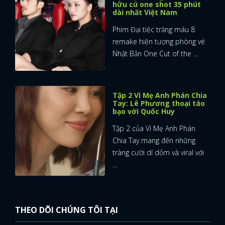
hữu cú one shot 35 phút
dài nhất Việt Nam
Phim Đại tiệc trăng máu 8
remake hiện tượng phòng vé
Nhật Bản One Cut of the ...
Tập 2 Vì Mẹ Anh Phán Chia
Tay: Lê Phương thoại táo
bạo với Quốc Huy
Tập 2 của Vì Mẹ Anh Phán
Chia Tay mang đến những
tràng cười dí dỏm và viral với
...
x
THEO DÕI CHÚNG TÔI TẠI
ĐĂNG NHẬP