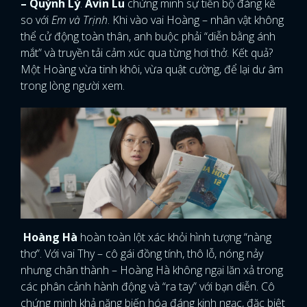
– Quỳnh Lý
.
Avin Lu
chứng minh sự tiến bộ đáng kể
so với
Em và Trịnh
. Khi vào vai Hoàng – nhân vật không
thể cử động toàn thân, anh buộc phải “diễn bằng ánh
mắt” và truyền tải cảm xúc qua từng hơi thở. Kết quả?
Một Hoàng vừa tinh khôi, vừa quật cường, để lại dư âm
trong lòng người xem.
Hoàng Hà
hoàn toàn lột xác khỏi hình tượng “nàng
thơ”. Với vai Thy – cô gái đồng tính, thô lỗ, nóng nảy
nhưng chân thành – Hoàng Hà không ngại lăn xả trong
các phân cảnh hành động và “ra tay” với bạn diễn. Cô
chứng minh khả năng biến hóa đáng kinh ngạc, đặc biệt