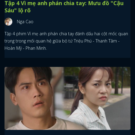
Tập 4 Vì mẹ anh phán chia tay: Mưu đồ "Cậu
Sáu" lộ rõ
Nga Cao
Tập 4 phim Vì mẹ anh phán chia tay đánh dấu hai cột mốc quan
trọng trong mối quan hệ giữa bộ tứ Triệu Phú - Thanh Tâm -
Hoàn Mỹ - Phan Minh.