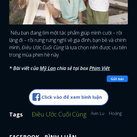
Nếu bạn đang tìm một tác phẩm giúp mình cười – rồi
lặng đi – rồi rưng rưng nghĩ về gia đình, bạn bè và chính
mình,
Điều Ước Cuối Cùng
là lựa chọn nên được ưu tiên
trong mùa phim hè này.
* Bài viết của
Mỹ Lan
chia sẻ tại box
Phim Việt
Gửi bài
Click vào để xem bình luận
Điều Ước Cuối Cùng
Avin Lu
Hoàng Hà
Q
Tags
FACEBOOK - BÌNH LUẬN