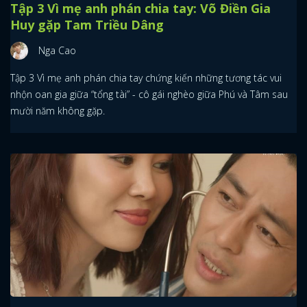
Tập 3 Vì mẹ anh phán chia tay: Võ Điền Gia
Huy gặp Tam Triều Dâng
Nga Cao
Tập 3 Vì mẹ anh phán chia tay chứng kiến những tương tác vui
nhộn oan gia giữa “tổng tài” - cô gái nghèo giữa Phú và Tâm sau
mười năm không gặp.