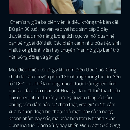
Chemistry giữa ba diễn viên là điều không thể bàn cãi.
Dù gần 30 tuổi, họ vẫn vào vai học sinh cấp 3 đầy
thuyết phục nhờ năng lượng tích cực và mối quan hệ
bạn bè ngoài đời thật. Các phân cảnh như bữa tiệc sinh
nhật trong bệnh viện hay chuyến “hẹn hò giúp bạn” trở
nên sống động và gần gũi.
Một điều khiến tôi ưng ý khi xem Điều Ước Cuối Cùng
chính là câu chuyện phim 18+ nhưng không tục tĩu. Yếu
tố “18+” – cụ thể là mong muốn được trải nghiệm tình
dục lần đầu của nhân vật Hoàng – là một thử thách lớn.
Tuy nhiên, phim đã xử lý cực kỳ duyên dáng và trào
phúng, vừa đảm bảo sự chân thật, vừa giữ được cảm
xúc. Những đoạn hội thoại "đỏ mặt" hay cảnh nóng
không nhằm gây sốc, mà khắc họa tâm lý thanh xuân
đúng lứa tuổi. Cách xử lý này khiến
Điều Ước Cuối Cùng