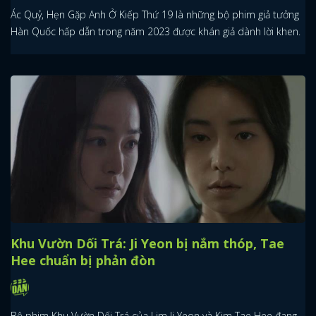
Ác Quỷ, Hẹn Gặp Anh Ở Kiếp Thứ 19 là những bộ phim giả tưởng
Hàn Quốc hấp dẫn trong năm 2023 được khán giả dành lời khen.
Khu Vườn Dối Trá: Ji Yeon bị nắm thóp, Tae
Hee chuẩn bị phản đòn
Bộ phim Khu Vườn Dối Trá của Lim Ji Yeon và Kim Tae Hee đang