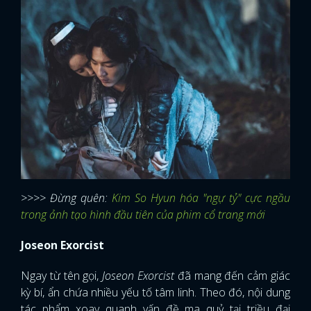
>>>> Đừng quên:
Kim So Hyun hóa "ngự tỷ" cực ngầu
trong ảnh tạo hình đầu tiên của phim cổ trang mới
Joseon Exorcist
Ngay từ tên gọi,
Joseon Exorcist
đã mang đến cảm giác
kỳ bí, ẩn chứa nhiều yếu tố tâm linh. Theo đó, nội dung
tác phẩm xoay quanh vấn đề ma quỷ tại triều đại