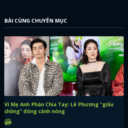
BÀI CÙNG CHUYÊN MỤC
Vì Mẹ Anh Phán Chia Tay: Lê Phương “giấu
chồng” đóng cảnh nóng
x
ĐĂNG NHẬP