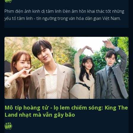
Phim điện ảnh kinh dị tâm linh Đèn âm hồn khai thác tốt những
yếu tố tâm linh - tín ngưỡng trong văn hóa dân gian Việt Nam.
Mô típ hoàng tử - lọ lem chiếm sóng: King The
Land nhạt mà vẫn gây bão