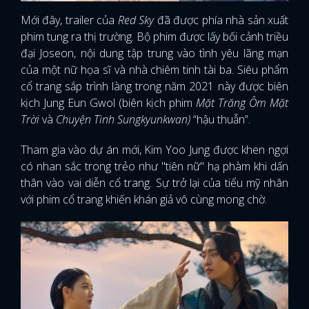
Mới đây, trailer của
Red Sky
đã được phía nhà sản xuất
phim tung ra thị trường. Bộ phim được lấy bối cảnh triều
đại Joseon, nội dung tập trung vào tình yêu lãng mạn
của một nữ họa sĩ và nhà chiêm tinh tài ba. Siêu phẩm
cổ trang sắp trình làng trong năm 2021 này được biên
kịch Jung Eun Gwol (biên kịch phim
Mặt Trăng Ôm Mặt
Trời
và
Chuyện Tình Sungkyunkwan)
“hậu thuẫn”.
Tham gia vào dự án mới, Kim Yoo Jung được khen ngợi
có nhan sắc trong trẻo như "tiên nữ" hạ phàm khi dấn
thân vào vai diễn cổ trang. Sự trở lại của tiểu mỹ nhân
với phim cổ trang khiến khán giả vô cùng mong chờ.