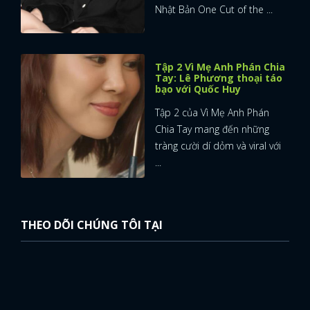
Nhật Bản One Cut of the ...
Tập 2 Vì Mẹ Anh Phán Chia
Tay: Lê Phương thoại táo
bạo với Quốc Huy
Tập 2 của Vì Mẹ Anh Phán
Chia Tay mang đến những
tràng cười dí dỏm và viral với
...
THEO DÕI CHÚNG TÔI TẠI