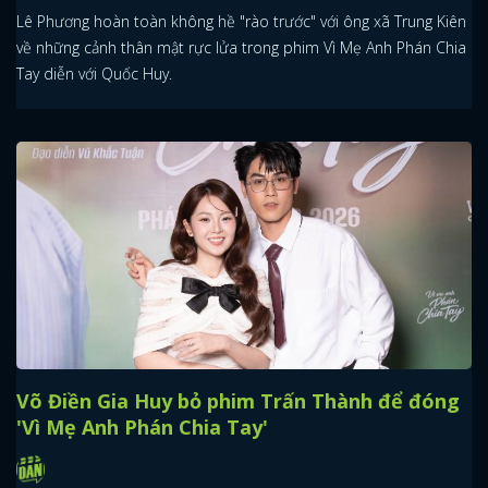
Lê Phương hoàn toàn không hề "rào trước" với ông xã Trung Kiên
FACEBOOK
GOOGLE
về những cảnh thân mật rực lửa trong phim Vì Mẹ Anh Phán Chia
Tay diễn với Quốc Huy.
Võ Điền Gia Huy bỏ phim Trấn Thành để đóng
'Vì Mẹ Anh Phán Chia Tay'