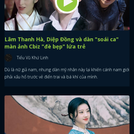
Lâm Thanh Hà, Diệp Đồng và dàn "soái ca"
màn ảnh Cbiz "đè bẹp" lứa trẻ
Tiểu Vũ Khứ Linh
Dù là nữ giả nam, nhưng dàn mỹ nhân này lại khiến cánh nam giới
phải xấu hổ trước vẻ điển trai và bá khí của mình.