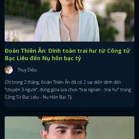
Đoàn Thiên Ân: Dính toàn trai hư từ Công tử
Bạc Liêu đến Nụ hôn bạc tỷ
Thuỵ Diệu
Chỉ trong 2 tháng, Đoàn Thiên Ân đã có 2 vai diễn dính đến
"chuyện 3 người", đứng giữa lựa chọn "trai ngoan - trai hư" trong
Công Tử Bạc Liêu - Nụ Hôn Bạc Tỷ.