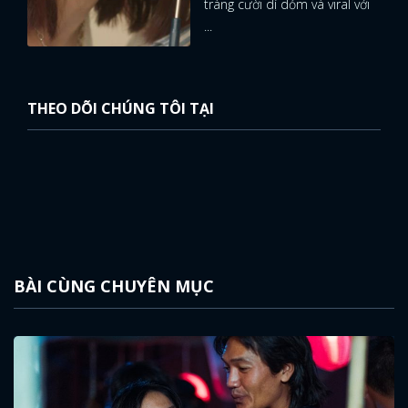
tràng cười dí dỏm và viral với
...
THEO DÕI CHÚNG TÔI TẠI
BÀI CÙNG CHUYÊN MỤC