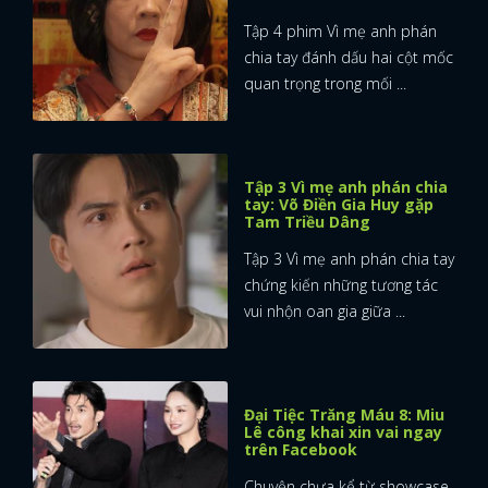
Tập 4 phim Vì mẹ anh phán
FACEBOOK
GOOGLE
chia tay đánh dấu hai cột mốc
quan trọng trong mối ...
Tập 3 Vì mẹ anh phán chia
tay: Võ Điền Gia Huy gặp
Tam Triều Dâng
Tập 3 Vì mẹ anh phán chia tay
chứng kiến những tương tác
vui nhộn oan gia giữa ...
Đại Tiệc Trăng Máu 8: Miu
Lê công khai xin vai ngay
trên Facebook
Chuyện chưa kể từ showcase