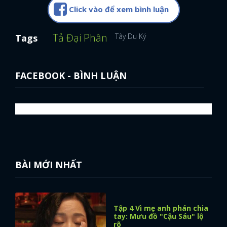
Click vào để xem bình luận
Tả Đại Phân
Tây Du Ký
Tags
FACEBOOK - BÌNH LUẬN
BÀI MỚI NHẤT
x
Tập 4 Vì mẹ anh phán chia
ĐĂNG NHẬP
tay: Mưu đồ "Cậu Sáu" lộ
rõ