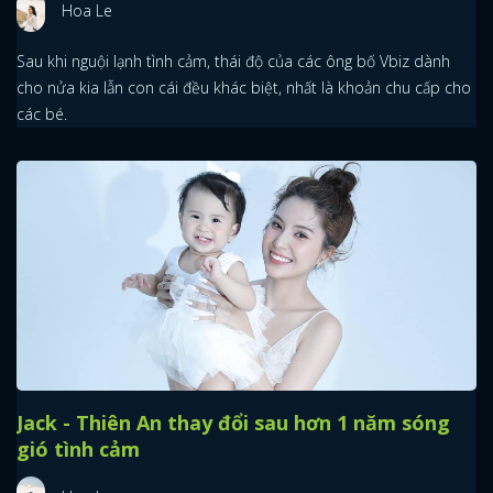
Hoa Le
Sau khi nguội lạnh tình cảm, thái độ của các ông bố Vbiz dành
cho nửa kia lẫn con cái đều khác biệt, nhất là khoản chu cấp cho
các bé.
x
ĐĂNG NHẬP
FACEBOOK
GOOGLE
Jack - Thiên An thay đổi sau hơn 1 năm sóng
gió tình cảm