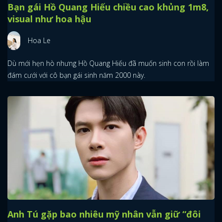
Bạn gái Hồ Quang Hiếu chiều cao khủng 1m8,
visual như hoa hậu
Hoa Le
Dù mới hẹn hò nhưng Hồ Quang Hiếu đã muốn sinh con rồi làm
đám cưới với cô bạn gái sinh năm 2000 này.
Anh Tú gặp bao nhiêu mỹ nhân vẫn giữ “đôi