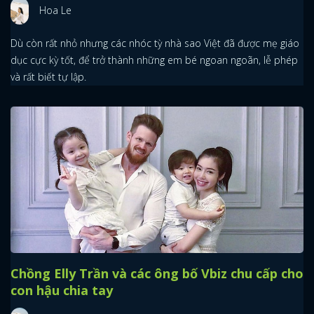
Hoa Le
Dù còn rất nhỏ nhưng các nhóc tỳ nhà sao Việt đã được mẹ giáo
dục cực kỳ tốt, để trở thành những em bé ngoan ngoãn, lễ phép
và rất biết tự lập.
Chồng Elly Trần và các ông bố Vbiz chu cấp cho
con hậu chia tay