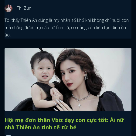
Thi Zun
Tôi thấy Thiên An đúng là mỹ nhân số khổ khi không chỉ nuôi con
mà chẳng được trợ cấp từ tình cũ, cô nàng còn liên tục dính ồn
ào!
Hội mẹ đơn thân Vbiz dạy con cực tốt: Ái nữ
nhà Thiên An tinh tế từ bé