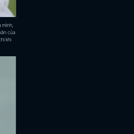
a mình,
hân của
hí khi