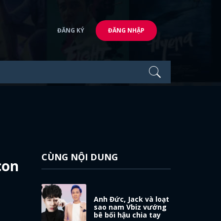
ĐĂNG KÝ
ĐĂNG NHẬP
CÙNG NỘI DUNG
con
Anh Đức, Jack và loạt
sao nam Vbiz vướng
bê bối hậu chia tay