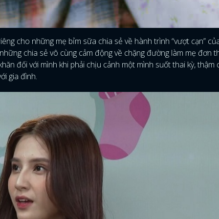
FACEBOOK
GOOGLE
riêng cho những mẹ bỉm sữa chia sẻ về hành trình “vượt cạn” củ
có những chia sẻ vô cùng cảm động về chặng đường làm mẹ đơn t
khăn đối với mình khi phải chịu cảnh một mình suốt thai kỳ, thậm c
ới gia đình.