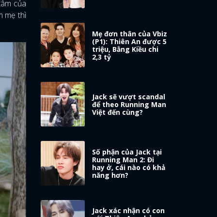
 tâm của
m mẹ thì
Mẹ đơn thân của Vbiz
(P1): Thiên An được 5
triệu, Bằng Kiều chi
2,3 tỷ
Jack sẽ vượt scandal
để theo Running Man
Việt đến cùng?
Số phận của Jack tại
Running Man 2: Đi
hay ở, cái nào có khả
năng hơn?
Jack xác nhận có con