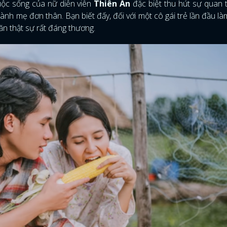
uộc sống của nữ diễn viên
Thiên An
đặc biệt thu hút sự quan
hành mẹ đơn thân. Bạn biết đấy, đối với một cô gái trẻ lần đầu là
hăn thật sự rất đáng thương.