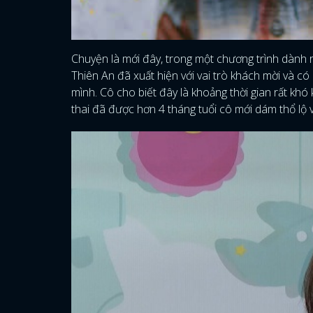
Chuyện là mới đây, trong một chương trình dành 
Thiên An đã xuất hiện với vai trò khách mời và 
mình. Cô cho biết đây là khoảng thời gian rất khó 
thai đã được hơn 4 tháng tuổi cô mới dám thổ lộ v