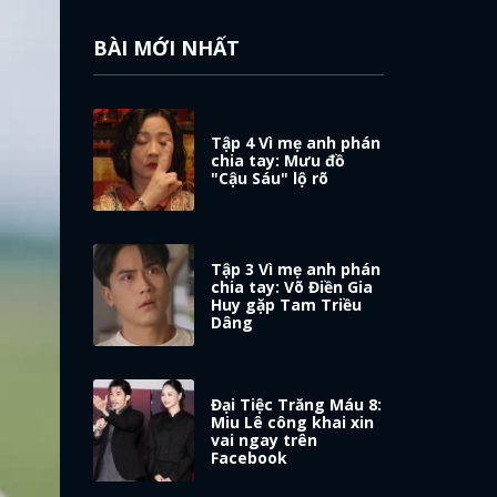
BÀI MỚI NHẤT
Tập 4 Vì mẹ anh phán
chia tay: Mưu đồ
"Cậu Sáu" lộ rõ
Tập 3 Vì mẹ anh phán
chia tay: Võ Điền Gia
Huy gặp Tam Triều
Dâng
Đại Tiệc Trăng Máu 8:
Miu Lê công khai xin
vai ngay trên
Facebook