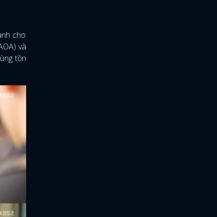
dành cho
(AOA) và
cùng tồn