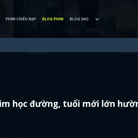
PHIM CHIẾU RẠP
BLOG PHIM
BLOG SAO
him học đường, tuổi mới lớn hườ