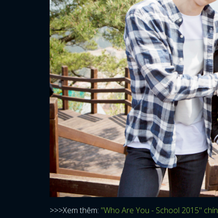
>>>Xem thêm:
"Who Are You - School 2015" chính