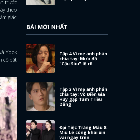
ạn trước
này theo
cảm giác
BÀI MỚI NHẤT
và Yook
Tập 4 Vì mẹ anh phán
chia tay: Mưu đồ
n cố bắt
"Cậu Sáu" lộ rõ
Tập 3 Vì mẹ anh phán
chia tay: Võ Điền Gia
Huy gặp Tam Triều
Dâng
Đại Tiệc Trăng Máu 8:
Miu Lê công khai xin
vai ngay trên