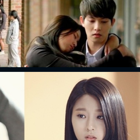
FACEBOOK
GOOGLE