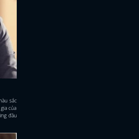
 màu sắc
 gia của
đứng đầu