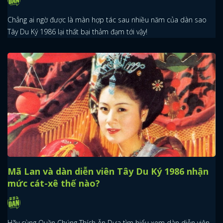
Chẳng ai ngờ được là màn hợp tác sau nhiều năm của dàn sao
Tây Du Ký 1986 lại thất bại thảm đạm tới vậy!
Mã Lan và dàn diễn viên Tây Du Ký 1986 nhận
mức cát-xê thế nào?
x
Hãy cùng Quần Chúng Thích Ăn Dưa tìm hiểu xem dàn diễn viên