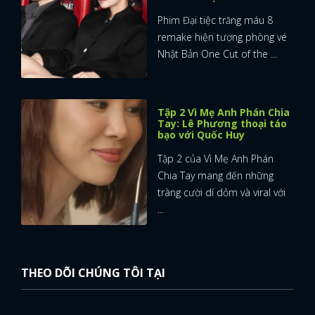
Phim Đại tiệc trăng máu 8
remake hiện tượng phòng vé
Nhật Bản One Cut of the ...
Tập 2 Vì Mẹ Anh Phán Chia
Tay: Lê Phương thoại táo
bạo với Quốc Huy
Tập 2 của Vì Mẹ Anh Phán
Chia Tay mang đến những
tràng cười dí dỏm và viral với
...
THEO DÕI CHÚNG TÔI TẠI
x
ĐĂNG NHẬP