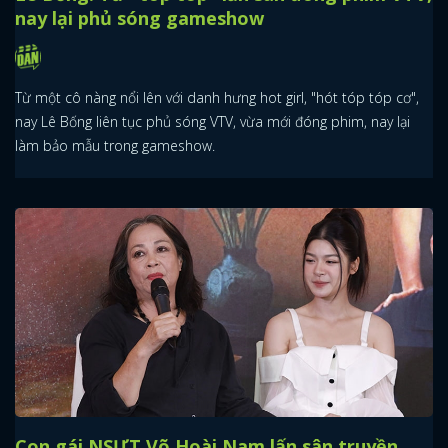
nay lại phủ sóng gameshow
Từ một cô nàng nổi lên với danh hưng hot girl, "hót tóp tóp cơ",
nay Lê Bống liên tục phủ sóng VTV, vừa mới đóng phim, nay lại
làm bảo mẫu trong gameshow.
Con gái NSƯT Võ Hoài Nam lấn sân truyền