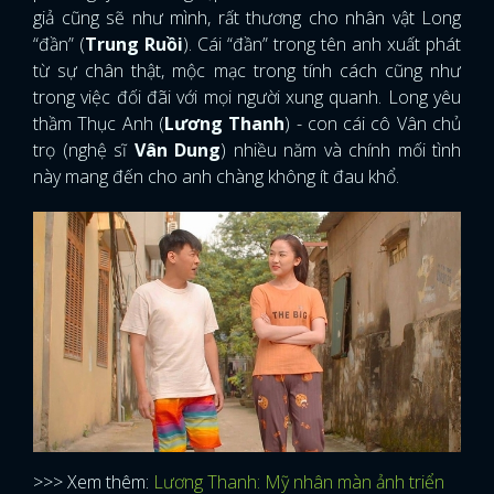
giả cũng sẽ như mình, rất thương cho nhân vật Long
“đần” (
Trung Ruồi
). Cái “đần” trong tên anh xuất phát
từ sự chân thật, mộc mạc trong tính cách cũng như
trong việc đối đãi với mọi người xung quanh. Long yêu
thầm Thục Anh (
Lương Thanh
) - con cái cô Vân chủ
trọ (nghệ sĩ
Vân Dung
) nhiều năm và chính mối tình
này mang đến cho anh chàng không ít đau khổ.
>>> Xem thêm:
Lương Thanh: Mỹ nhân màn ảnh triển