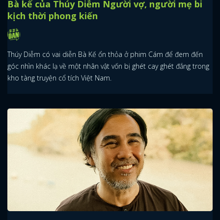
Bà kế của Thúy Diễm Người vợ, người mẹ bi
kịch thời phong kiến
Thúy Diễm có vai diễn Bà Kế ổn thỏa ở phim Cám để đem đến
góc nhìn khác lạ về một nhân vật vốn bị ghét cay ghét đắng trong
kho tàng truyện cổ tích Việt Nam.