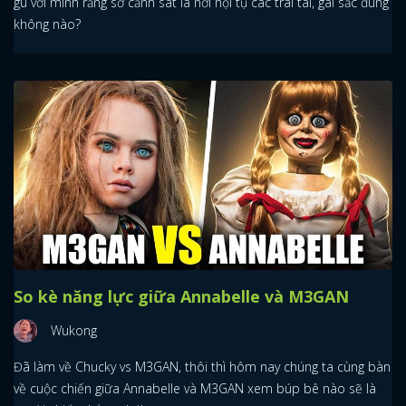
gù với mình rằng sở cảnh sát là nơi hội tụ các trai tài, gái sắc đúng
không nào?
So kè năng lực giữa Annabelle và M3GAN
Wukong
Đã làm về Chucky vs M3GAN, thôi thì hôm nay chúng ta cùng bàn
về cuộc chiến giữa Annabelle và M3GAN xem búp bê nào sẽ là