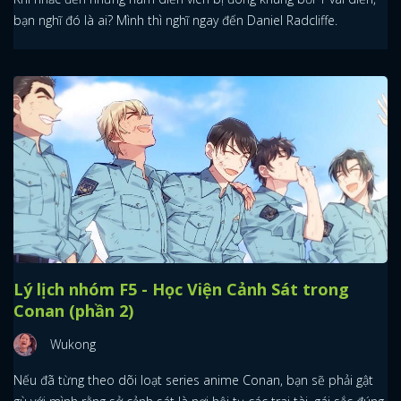
bạn nghĩ đó là ai? Mình thì nghĩ ngay đến Daniel Radcliffe.
Lý lịch nhóm F5 - Học Viện Cảnh Sát trong
Conan (phần 2)
Wukong
Nếu đã từng theo dõi loạt series anime Conan, bạn sẽ phải gật