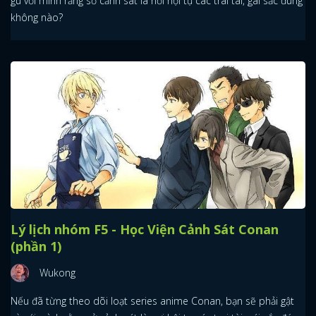
gù với mình rằng sở cảnh sát là nơi hội tụ các trai tài, gái sắc đúng
không nào?
Lý lịch nhóm F5 - Học Viện Cảnh Sát Conan
(phần 1)
Wukong
Nếu đã từng theo dõi loạt series anime Conan, bạn sẽ phải gật