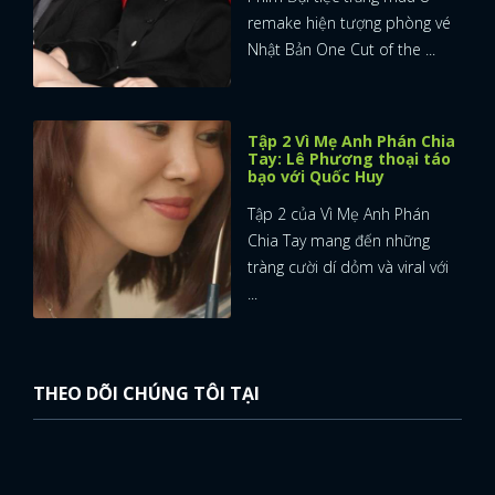
remake hiện tượng phòng vé
Nhật Bản One Cut of the ...
Tập 2 Vì Mẹ Anh Phán Chia
Tay: Lê Phương thoại táo
bạo với Quốc Huy
Tập 2 của Vì Mẹ Anh Phán
Chia Tay mang đến những
tràng cười dí dỏm và viral với
...
THEO DÕI CHÚNG TÔI TẠI