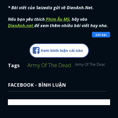
* Bài viết của Seizedix gửi về DienAnh.Net.
Nếu bạn yêu thích
Phim Âu Mỹ
, hãy vào
DienAnh.net
để xem thêm nhiều bài viết hay nha.
Gửi bài
Xem bình luận cái nào
Army Of The Dead
Army Of The Dead
Phim
Tags
FACEBOOK - BÌNH LUẬN