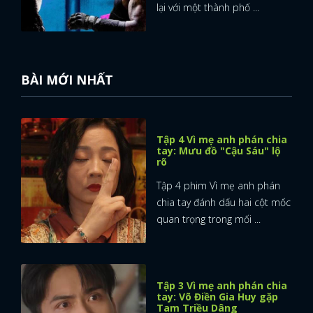
lại với một thành phố ...
BÀI MỚI NHẤT
Tập 4 Vì mẹ anh phán chia
tay: Mưu đồ "Cậu Sáu" lộ
rõ
Tập 4 phim Vì mẹ anh phán
chia tay đánh dấu hai cột mốc
quan trọng trong mối ...
x
Tập 3 Vì mẹ anh phán chia
ĐĂNG NHẬP
tay: Võ Điền Gia Huy gặp
Tam Triều Dâng