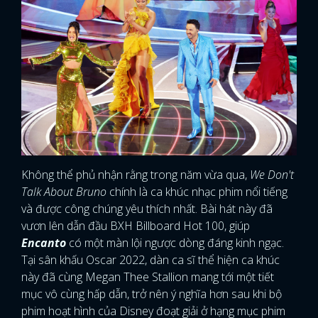
Không thể phủ nhận rằng trong năm vừa qua,
We Don't
Talk About Bruno
chính là ca khúc nhạc phim nổi tiếng
và được công chúng yêu thích nhất. Bài hát này đã
vươn lên dẫn đầu BXH Billboard Hot 100, giúp
Encanto
có một màn lội ngược dòng đáng kinh ngạc.
Tại sân khấu Oscar 2022, dàn ca sĩ thể hiện ca khúc
này đã cùng Megan Thee Stallion mang tới một tiết
mục vô cùng hấp dẫn, trở nên ý nghĩa hơn sau khi bộ
phim hoạt hình của Disney đoạt giải ở hạng mục phim