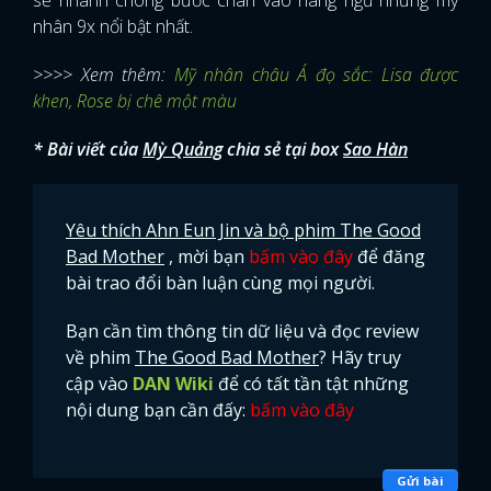
nhân 9x nổi bật nhất.
>>>> Xem thêm:
Mỹ nhân châu Á đọ sắc: Lisa được
khen, Rose bị chê một màu
* Bài viết của
Mỳ Quảng
chia sẻ tại box
Sao Hàn
Yêu thích Ahn Eun Jin và bộ phim The Good
Bad Mother
, mời bạn
bấm vào đây
để đăng
bài trao đổi bàn luận cùng mọi người.
Bạn cần tìm thông tin dữ liệu và đọc review
về phim
The Good Bad Mother
? Hãy truy
cập vào
DAN Wiki
để có tất tần tật những
nội dung bạn cần đấy:
bấm vào đây
x
ĐĂNG NHẬP
Gửi bài