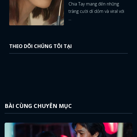
Chia Tay mang đến những
tràng cười dí dỏm và viral với
...
THEO DÕI CHÚNG TÔI TẠI
BÀI CÙNG CHUYÊN MỤC