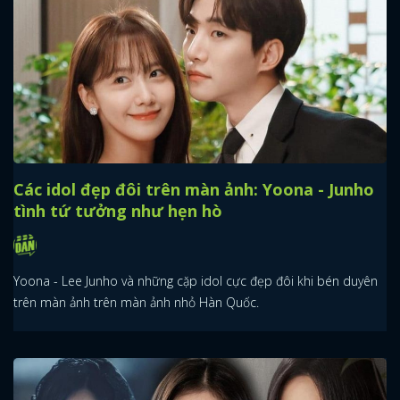
Các idol đẹp đôi trên màn ảnh: Yoona - Junho
tình tứ tưởng như hẹn hò
Yoona - Lee Junho và những cặp idol cực đẹp đôi khi bén duyên
trên màn ảnh trên màn ảnh nhỏ Hàn Quốc.