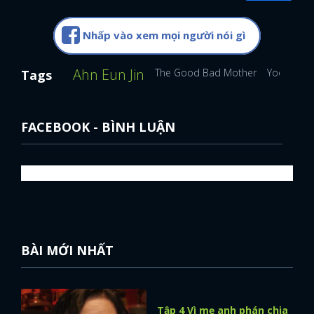
FACEBOOK
GOOGLE
Nhấp vào xem mọi người nói gì
Ahn Eun Jin
The Good Bad Mother
Yoo Ah In
Tags
FACEBOOK - BÌNH LUẬN
BÀI MỚI NHẤT
Tập 4 Vì mẹ anh phán chia