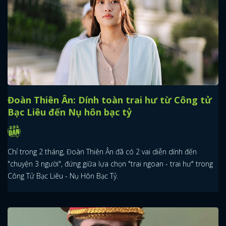
Đoàn Thiên Ân: Dính toàn trai hư từ Công tử
Bạc Liêu đến Nụ hôn bạc tỷ
Chỉ trong 2 tháng, Đoàn Thiên Ân đã có 2 vai diễn dính đến
"chuyện 3 người", đứng giữa lựa chọn "trai ngoan - trai hư" trong
Công Tử Bạc Liêu - Nụ Hôn Bạc Tỷ.