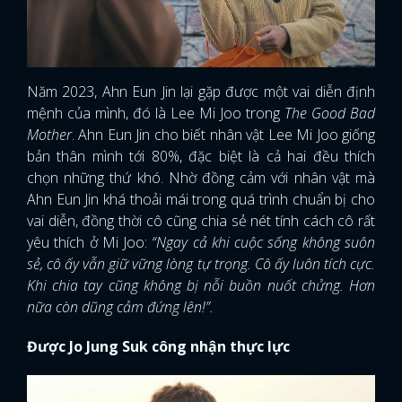
Năm 2023, Ahn Eun Jin lại gặp được một vai diễn định
mệnh của mình, đó là Lee Mi Joo trong
The Good Bad
Mother
. Ahn Eun Jin cho biết nhân vật Lee Mi Joo giống
bản thân mình tới 80%, đặc biệt là cả hai đều thích
chọn những thứ khó. Nhờ đồng cảm với nhân vật mà
Ahn Eun Jin khá thoải mái trong quá trình chuẩn bị cho
vai diễn, đồng thời cô cũng chia sẻ nét tính cách cô rất
yêu thích ở Mi Joo:
“Ngay cả khi cuộc sống không suôn
sẻ, cô ấy vẫn giữ vững lòng tự trọng. Cô ấy luôn tích cực.
Khi chia tay cũng không bị nỗi buồn nuốt chửng. Hơn
nữa còn dũng cảm đứng lên!”.
Được Jo Jung Suk công nhận thực lực