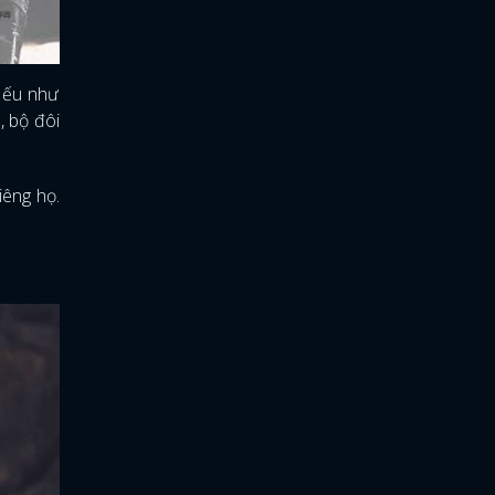
Nếu như
, bộ đôi
iêng họ.