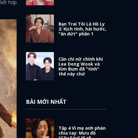
 kết hợp
Bạn Trai Tôi Là Hồ Ly
2: Kịch tính, hài hước,
"ăn đứt" phần 1
Cần chi nữ chính khi
Lee Dong Wook và
Kim Bum đã "tình"
thế này chứ
BÀI MỚI NHẤT
Tập 4 Vì mẹ anh phán
chia tay: Mưu đồ
"Cậu Sáu" lộ rõ