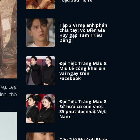
Tập 3 Vì mẹ anh phán
chia tay: Võ Điền Gia
Huy gặp Tam Triều
Dâng
Đại Tiệc Trăng Máu 8:
Miu Lê công khai xin
vai ngay trên
Facebook
 vụ, Lee
sinh cho
Đại Tiệc Trăng Máu 8:
Sở hữu cú one shot
35 phút dài nhất Việt
Nam
Tập 2 Vì Mẹ Anh Phán