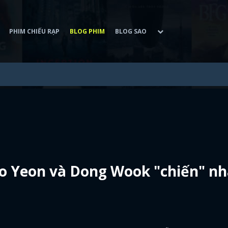
PHIM CHIẾU RẠP
BLOG PHIM
BLOG SAO
 So Yeon và Dong Wook "chiến" n