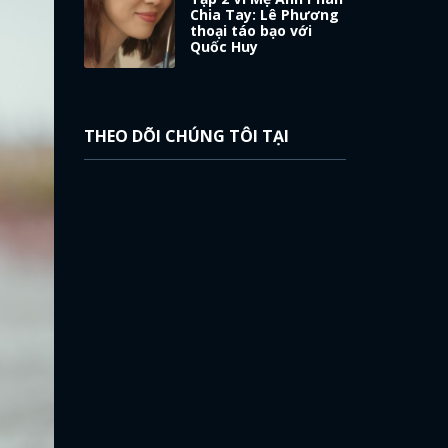
Chia Tay: Lê Phương
thoại táo bạo với
Quốc Huy
THEO DÕI CHÚNG TÔI TẠI