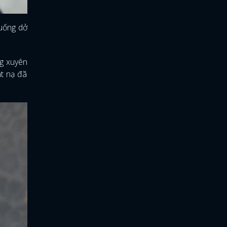
huống dở
ng xuyên
ặt nạ đã