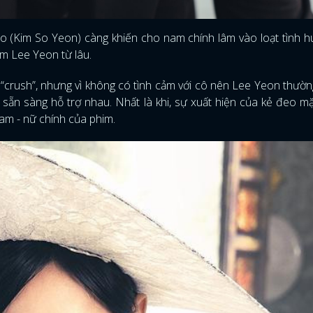
oo (Kim So Yeon) càng khiến cho nam chính lâm vào loạt tình 
ộm Lee Yeon từ lâu.
h “crush”, nhưng vì không có tình cảm với cô nên Lee Yeon thườ
n sẵn sàng hỗ trợ nhau. Nhất là khi, sự xuất hiện của kẻ đeo m
am - nữ chính của phim.
ĐĂNG NHẬP