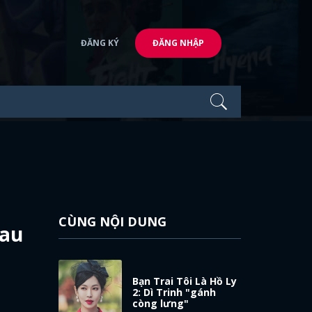
ĐĂNG KÝ
ĐĂNG NHẬP
CÙNG NỘI DUNG
hau
Bạn Trai Tôi Là Hồ Ly
2: Dì Trinh "gánh
còng lưng"