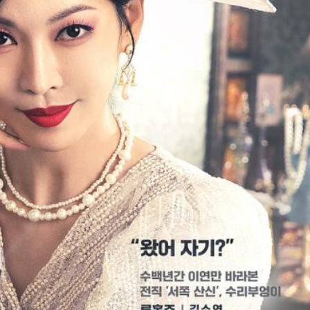
FACEBOOK
GOOGLE