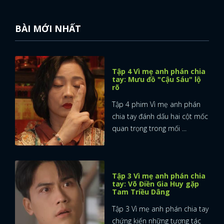
BÀI MỚI NHẤT
Tập 4 Vì mẹ anh phán chia
tay: Mưu đồ "Cậu Sáu" lộ
rõ
Tập 4 phim Vì mẹ anh phán
chia tay đánh dấu hai cột mốc
quan trọng trong mối ...
Tập 3 Vì mẹ anh phán chia
tay: Võ Điền Gia Huy gặp
Tam Triều Dâng
x
ĐĂNG NHẬP
Tập 3 Vì mẹ anh phán chia tay
chứng kiến những tương tác