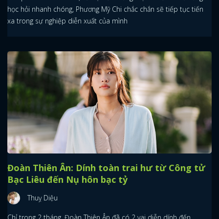
học hỏi nhanh chóng, Phương Mỹ Chi chắc chắn sẽ tiếp tục tiến
xa trong sự nghiệp diễn xuất của mình
Đoàn Thiên Ân: Dính toàn trai hư từ Công tử
Bạc Liêu đến Nụ hôn bạc tỷ
Thuỵ Diệu
Chỉ trong 2 tháng, Đoàn Thiên Ân đã có 2 vai diễn dính đến