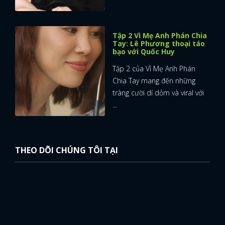
Tập 2 Vì Mẹ Anh Phán Chia
Tay: Lê Phương thoại táo
bạo với Quốc Huy
Tập 2 của Vì Mẹ Anh Phán
Chia Tay mang đến những
tràng cười dí dỏm và viral với
...
THEO DÕI CHÚNG TÔI TẠI