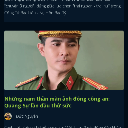
"chuyện 3 người", đứng giữa lựa chọn "trai ngoan - trai hư" trong
Công Tử Bạc Liêu - Nụ Hôn Bạc Tỷ.
Những nam thần màn ảnh đóng công an:
Quang Sự lần đầu thử sức
Đức Nguyên
Cảnh sát hình sự là thể loại phim Việt Nam được đông đảo khán