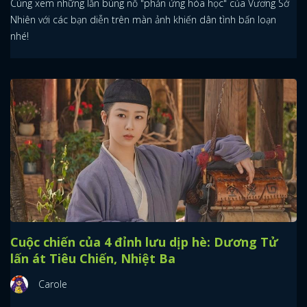
Cùng xem những lần bùng nổ "phản ứng hóa học" của Vương Sở
Nhiên với các bạn diễn trên màn ảnh khiến dân tình bấn loạn
nhé!
Cuộc chiến của 4 đỉnh lưu dịp hè: Dương Tử
lấn át Tiêu Chiến, Nhiệt Ba
Carole