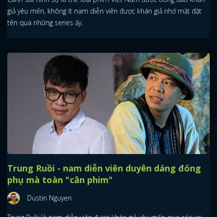
giả yêu mến, không ít nam diễn viên được khán giả nhớ mặt đặt
tên qua những series ấy.
Trung Ruồi - nam diễn viên duyên dáng đóng
phụ mà toàn "cân phim"
Dustin Nguyen