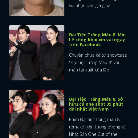
vui nhộn oan gia giữa ...
FACEBOOK
GOOGLE
Đại Tiệc Trăng Máu 8: Miu
Lê công khai xin vai ngay
trên Facebook
Chuyện chưa kể từ showcase
"Đại Tiệc Trăng Máu 8" với
màn tái xuất của lão ...
Đại Tiệc Trăng Máu 8: Sở
hữu cú one shot 35 phút
dài nhất Việt Nam
Phim Đại tiệc trăng máu 8
remake hiện tượng phòng vé
Nhật Bản One Cut of the ...