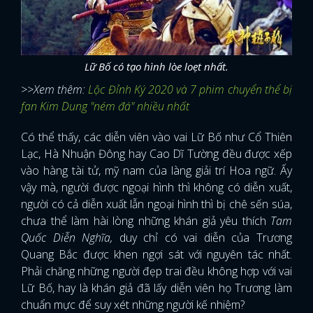
Lữ Bố có tạo hình lòe loẹt nhất.
>>Xem thêm:
Lộc Đỉnh Ký 2020 và 7 phim chuyển thể bị
fan Kim Dung "ném đá" nhiều nhất
Có thể thấy, các diễn viên vào vai Lữ Bố như Cổ Thiên
Lạc, Hà Nhuận Đông hay Cao Dĩ Tường đều được xếp
vào hàng tài tử, mỹ nam của làng giải trí Hoa ngữ. Ấy
vậy mà, người được ngoại hình thì không có diễn xuất,
người có cả diễn xuất lẫn ngoại hình thì bị chê sến súa,
chưa thể làm hài lòng những khán giả yêu thích
Tam
Quốc Diễn Nghĩa,
duy chỉ có vai diễn của Trương
Quang Bắc được khen ngợi sát với nguyên tác nhất.
Phải chăng những người đẹp trai đều không hợp với vai
Lữ Bố, hay là khán giả đã lấy diễn viên họ Trương làm
chuẩn mực để suy xét những người kế nhiệm?