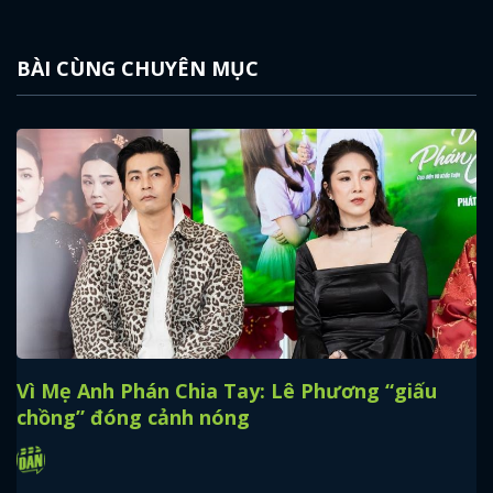
BÀI CÙNG CHUYÊN MỤC
Vì Mẹ Anh Phán Chia Tay: Lê Phương “giấu
chồng” đóng cảnh nóng