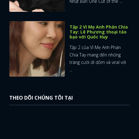
Nhật Bản One Cut of the ...
Tập 2 Vì Mẹ Anh Phán Chia
Tay: Lê Phương thoại táo
bạo với Quốc Huy
Tập 2 của Vì Mẹ Anh Phán
Chia Tay mang đến những
tràng cười dí dỏm và viral với
...
THEO DÕI CHÚNG TÔI TẠI