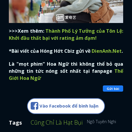
>>>Xem thêm:
Thành Phố Lý Tưởng của Tôn Lệ:
Khởi đầu thất bại với rating ảm đạm!
*Bài viết của Hóng Hớt Cbiz gửi về
DienAnh.Net
.
Là "mọt phim” Hoa Ngữ thì không thể bỏ qua
những tin tức nóng sốt nhất tại fanpage
Thế
Giới Hoa Ngữ
Gửi bài
Vào Facebook để bình luận
Cũng Chỉ Là Hạt Bụi
Ngô Tuyên Nghi
Diễn 
Tags