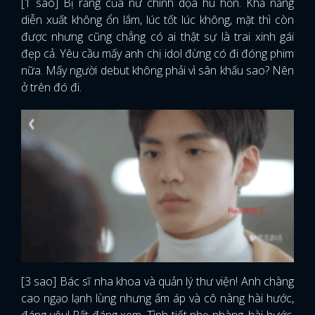
[1 sao] Bị răng của nữ chính dọa hú hồn. Khả năng
diễn xuất không ổn lắm, lúc tốt lúc không, mặt thì còn
được nhưng cũng chẳng có ai thật sự là trai xinh gái
đẹp cả. Yêu cầu mấy anh chị idol đừng có đi đóng phim
nữa. Mấy người debut không phải vì sân khấu sao? Nên
ở trên đó đi.
[3 sao] Bác sĩ nha khoa và quản lý thư viện! Anh chàng
cao ngạo lạnh lùng nhưng ấm áp và cô nàng hài hước,